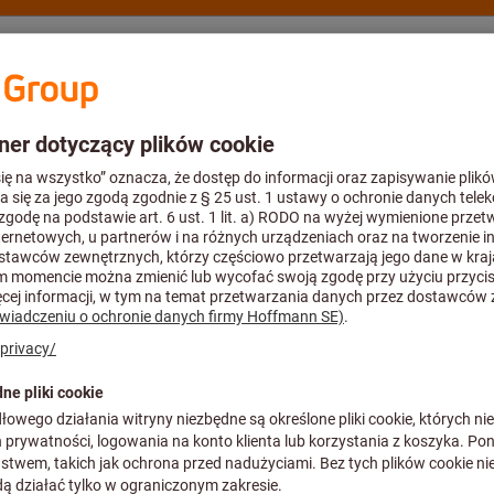
oradztwo
Hoffmann Group
Katalog
Oferty %
Obróbka tokarska – części zamienne i akcesoria
THREADED PL
Nr art.:
N00 70970
Cena za 1 Sztuka
plus podatek VAT w obowiązujące