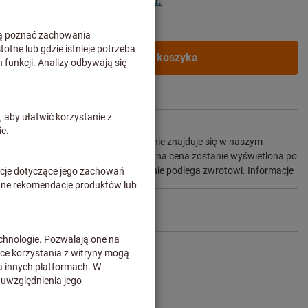
tów biznesowych po
zalogowaniu.
Dodaj do koszyka
3 tygodnie
awiany bezpośrednio u producenta i nie znajduje się w naszym
stawy może być wydłużony.Ostateczna cena zostanie wyświetlona po
koszyka i przejściu do kasy.Produkt nie podlega zwrotowi.
Informacje
Udostępnij artykuł