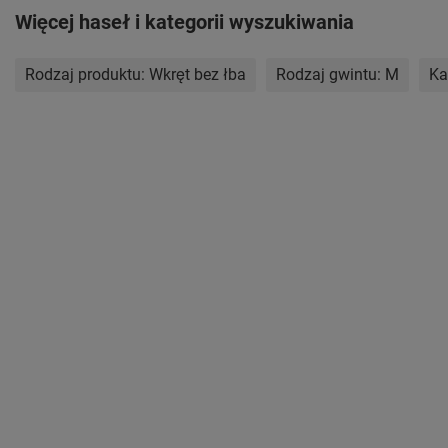
Więcej haseł i kategorii wyszukiwania
Rodzaj produktu:
Wkręt bez łba
Rodzaj gwintu:
M
Ka