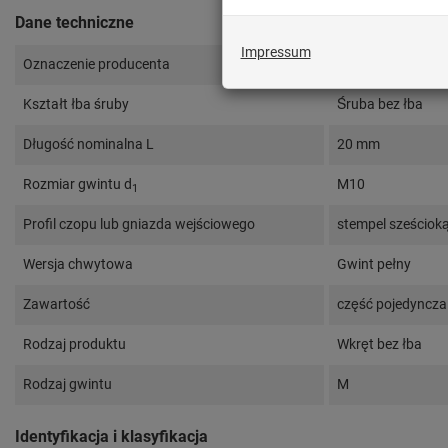
Dane techniczne
Oznaczenie producenta
KOMET® M10X20
Kształt łba śruby
Śruba bez łba
Długość nominalna L
20 mm
Rozmiar gwintu d
M10
1
Profil czopu lub gniazda wejściowego
stempel sześciok
Wersja chwytowa
Gwint pełny
Zawartość
część pojedyncza
Rodzaj produktu
Wkręt bez łba
Rodzaj gwintu
M
Identyfikacja i klasyfikacja