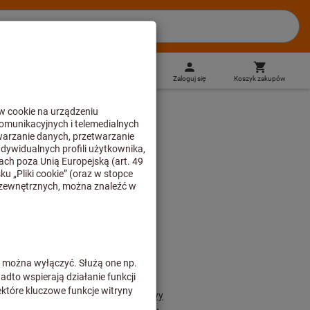
PL
(
pl
)
Zaloguj się
Koszyk zakupów
Zakupy bezpośrednie
UG M10X20
j wysokości
Ceny plus koszty dostawy