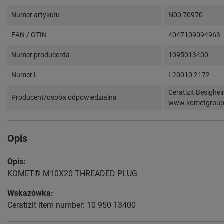
Numer artykułu
N00 70970
EAN / GTIN
4047109094963
Numer producenta
1095013400
Numer L
L20010 2172
Ceratizit Besighe
Producent/osoba odpowiedzialna
www.kometgrou
Opis
Opis:
KOMET® M10X20 THREADED PLUG
Wskazówka:
Ceratizit item number: 10 950 13400