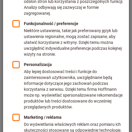
Cena za 1 Sztuka
plus podatek VAT w obowiązującej wysokości
Ceny plus koszty
dostawy
Indywidualne ceny dla klientów biznesowych po
zalogowaniu.
Ilość
Dodaj do koszyka
Szacowany czas dostawy: 2-3 tygodnie
UWAGA:
Ten produkt jest zamawiany bezpośrednio u producenta i
nie znajduje się w naszym magazynie – czas dostawy
może być wydłużony.Ostateczna cena zostanie