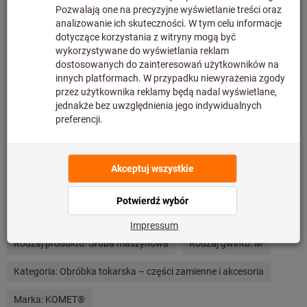
wyświetlona po dodaniu produktu do koszyka i przejściu
do kasy.Produkt nie podlega zwrotowi.
Informacje
Dodaj do listy artykułów
Udostępnij artykuł
Szczegóły produktu
Opis
Więcej haseł i kategorii wyszukiwania
Rodzaj produktu:
Śruba maszynowa
Rodzaj gwintu:
M
Kategoria:
Obróbka tokarska – części zamienne i akcesoria
Marka:
KOMET®