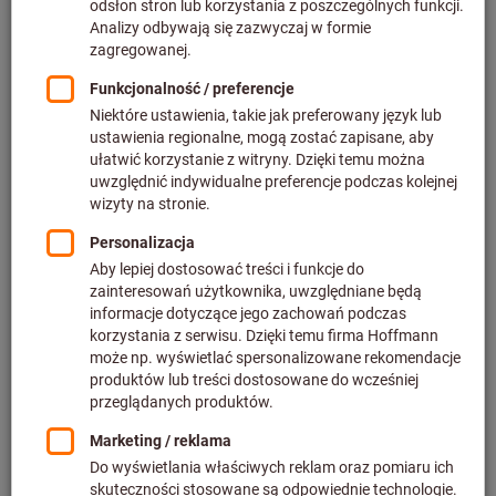
Cena za 1 Sztuka
plus podatek VAT w obowiązującej wysokości
Ceny plus koszty
dostawy
Indywidualne ceny dla klientów biznesowych po
zalogowaniu.
Ilość
Dodaj do koszyka
Dostawa spedycyjna
Szacowany czas dostawy: 1-2 tygodnie
UWAGA: