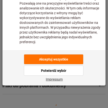
Ten produkt jest zamawiany bezpośrednio u producenta i
nie znajduje się w naszym magazynie – czas dostawy
może być wydłużony.Ostateczna cena zostanie
wyświetlona po dodaniu produktu do koszyka i przejściu
do kasy.Produkt nie podlega zwrotowi.
Informacje
Dodaj do listy artykułów
Udostępnij artykuł
Szczegóły produktu
Opis
Pliki do pobrania i dokumenty