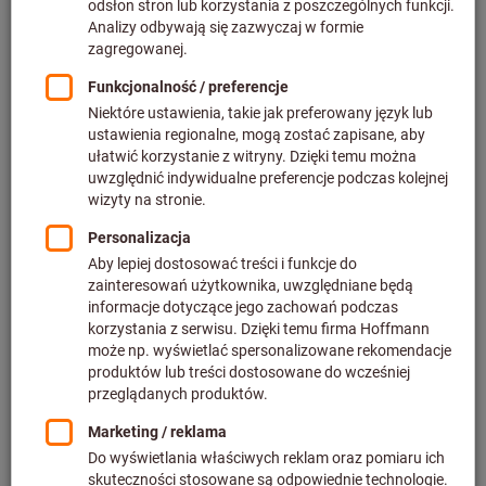
Cena za 1 Sztuka
plus podatek VAT w obowiązującej wysokości
Ceny plus koszty
dostawy
Indywidualne ceny dla klientów biznesowych po
zalogowaniu.
Skaluj ceny:
z 1 Sztuka
115,73 PLN
/ 1 Sztuka
z 10 sztuki
96,33 PLN
/ 1 Sztuka
oznaczenie typu W29:
24-000
34-000
42-000
50-000
58-000