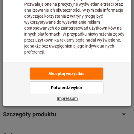
Ilość
Dodaj do koszyka
331 sztuk w magazynie
Dodaj do listy artykułów
Udostępnij artykuł
Katalog (PDF) w wersji książkowej
Szczegóły produktu