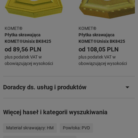
KOMET®
KOMET®
Płytka skrawająca
Płytka skrawająca
KOMET®Unisix BK8425
KOMET®Unisix BK8425
od
89,56 PLN
od
108,05 PLN
plus podatek VAT w
plus podatek VAT w
obowiązującej wysokości
obowiązującej wysokości
Doradcy ds. usług i produktów
Więcej haseł i kategorii wyszukiwania
Materiał skrawający:
HM
Powłoka:
PVD