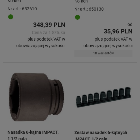
Ko-ken
Ko-ken
Nr art.: 652610
Nr art.: 650130
348,39 PLN
od
35,96 PLN
Cena za 1 Sztuka
plus podatek VAT w
plus podatek VAT w
obowiązującej wysokości
obowiązującej wysokości
10 wariantów
Nasadka 6-kątna IMPACT,
Zestaw nasadek 6-kątnych
1 1/2 cala
IMPACT, 1/2 cala,