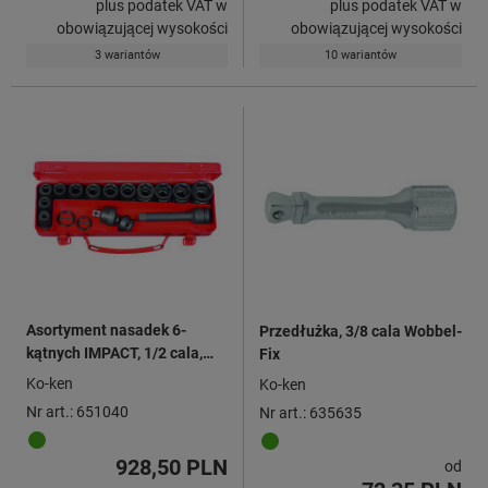
plus podatek VAT w
plus podatek VAT w
obowiązującej wysokości
obowiązującej wysokości
3 wariantów
10 wariantów
Asortyment nasadek 6-
Przedłużka, 3/8 cala Wobbel-
kątnych IMPACT, 1/2 cala,
Fix
18 elementów
Ko-ken
Ko-ken
Nr art.: 651040
Nr art.: 635635
928,50 PLN
od