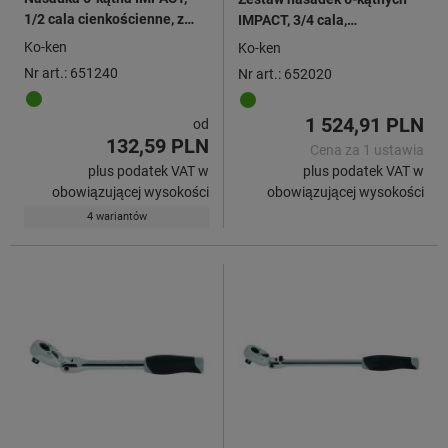
1/2 cala cienkościenne, z
IMPACT, 3/4 cala,
tuleją z tworzywa
13 elementów
Ko-ken
Ko-ken
sztucznego
Nr art.: 651240
Nr art.: 652020
1 524,91 PLN
od
132,59 PLN
Cena za 1 ustawia
plus podatek VAT w
plus podatek VAT w
obowiązującej wysokości
obowiązującej wysokości
4 wariantów