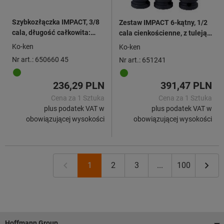
Szybkozłączka IMPACT, 3/8
Zestaw IMPACT 6-kątny, 1/2
cala, długość całkowita:
cala cienkościenne, z tuleją z
45mm
tworzywa sztucznego
Ko-ken
Ko-ken
Nr art.: 650660 45
Nr art.: 651241
236,29 PLN
391,47 PLN
Cena za 1 Sztuka
Cena za 1 Sztuka
plus podatek VAT w
plus podatek VAT w
obowiązującej wysokości
obowiązującej wysokości
1
2
3
...
100
Stopka
Hoffmann Group