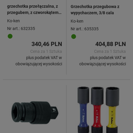
grzechotka przełączalna, z
Grzechotka przegubowa z
przegubem, z czworokątem
wypychaczem, 3/8 cala
1/4 cala, 20 zębów i
Ko-ken
Ko-ken
wypychaczem, długość
Nr art.: 632335
Nr art.: 635335
161 mm
340,46 PLN
404,88 PLN
Cena za 1 Sztuka
Cena za 1 Sztuka
plus podatek VAT w
plus podatek VAT w
obowiązującej wysokości
obowiązującej wysokości