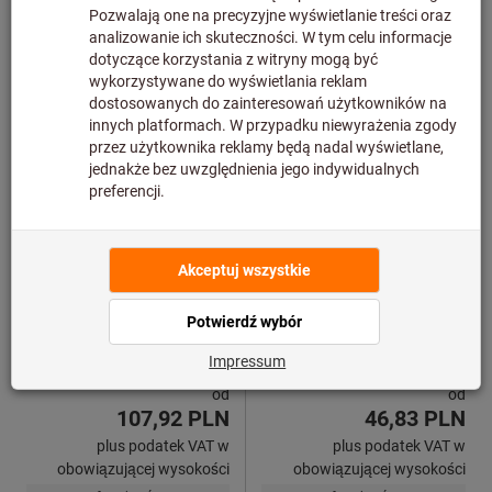
Nasadka wkrętakowa 6-
Bit z kluczem nasadowym
kątna IMPACT, 1/2 cala
IMPACT, 1/4 cala E 6,3 z
magnesem
Ko-ken
Ko-ken
Nr art.: 651301
Nr art.: 674267
od
od
107,92 PLN
46,83 PLN
plus podatek VAT w
plus podatek VAT w
obowiązującej wysokości
obowiązującej wysokości