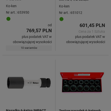
9 elementów Surface Drive
Ko-ken
Ko-ken
Nr art.: 653950
Nr art.: 651012
601,45 PLN
od
769,57 PLN
Cena za 1 Sztuka
plus podatek VAT w
plus podatek VAT w
obowiązującej wysokości
obowiązującej wysokości
10 wariantów
Nasadka 6-kątna IMPACT,
Zestaw nasadek 6-kątnych