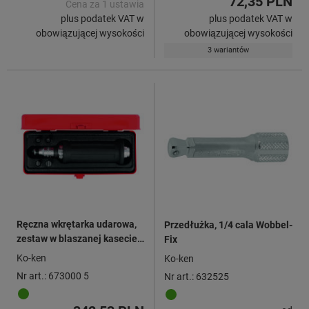
72,35 PLN
Cena za 1 ustawia
plus podatek VAT w
plus podatek VAT w
obowiązującej wysokości
obowiązującej wysokości
3 wariantów
Ręczna wkrętarka udarowa,
Przedłużka, 1/4 cala Wobbel-
zestaw w blaszanej kasecie,
Fix
zawartość zestawu: 5
Ko-ken
Ko-ken
Nr art.: 673000 5
Nr art.: 632525