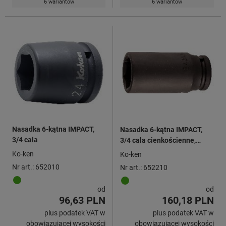
6 wariantów
6 wariantów
Nasadka 6-kątna IMPACT,
Nasadka 6-kątna IMPACT,
3/4 cala
3/4 cala cienkościenne,
długie
Ko-ken
Ko-ken
Nr art.: 652010
Nr art.: 652210
od
od
96,63 PLN
160,18 PLN
plus podatek VAT w
plus podatek VAT w
obowiązującej wysokości
obowiązującej wysokości