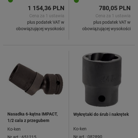
1 154,36 PLN
780,05 PLN
Cena za 1 ustawia
Cena za 1 ustawia
plus podatek VAT w
plus podatek VAT w
obowiązującej wysokości
obowiązującej wysokości
Nasadka 6-kątna IMPACT,
Wykrętaki do śrub i nakrętek
1/2 cala z przegubem
Ko-ken
Ko-ken
Nr art.: 082890
Nr art.: 651215