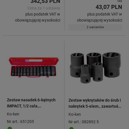
342,53 PLN
od
43,07 PLN
Cena za 1 ustawia
plus podatek VAT w
plus podatek VAT w
obowiązującej wysokości
obowiązującej wysokości
2 wariantów
Zestaw nasadek 6-kątnych
Zestaw wykrętaków do śrub i
IMPACT, 1/2 cala,
nakrętek 5-elem., zawartość
13 elementów długie
zestawu: 5
Ko-ken
Ko-ken
Nr art.: 651205
Nr art.: 082892 5