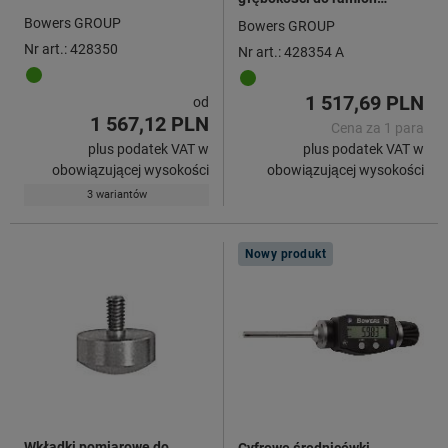
pomiarowych 428350, Typ: A
Bowers GROUP
Bowers GROUP
Nr art.: 428350
Nr art.: 428354 A
1 517,69 PLN
od
1 567,12 PLN
Cena za 1 para
plus podatek VAT w
plus podatek VAT w
obowiązującej wysokości
obowiązującej wysokości
3 wariantów
Nowy produkt
Wkładki pomiarowe do
Cyfrowe średnicówki