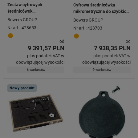
Zestaw cyfrowych
Cyfrowa średnicówka
średnicówek
mikrometryczna do szybkich
mikrometrycznych XT HCT
pomiarów XT Holematic HCT
Bowers GROUP
Bowers GROUP
z Bluetooth®
Nr art.: 428653
Nr art.: 428703
od
od
9 391,57 PLN
7 938,35 PLN
plus podatek VAT w
plus podatek VAT w
obowiązującej wysokości
obowiązującej wysokości
6 wariantów
9 wariantów
Nowy produkt