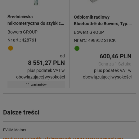
Średnicówka
Odbiornik radiowy
mikrometryczna do szybkich
Bluetooth® do Bowers, Typ:
pomiarów XTL, cyfrowa z
STICK
Bowers GROUP
Bowers GROUP
Bluetooth®
Nr art.: 428761
Nr art.: 498952 STICK
600,46 PLN
od
8 551,27 PLN
Cena za 1 Sztuka
plus podatek VAT w
plus podatek VAT w
obowiązującej wysokości
obowiązującej wysokości
11 wariantów
Dalsze treści
EVUM Motors