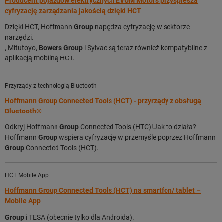
Producent pojazdów elektrycznych EVUM Motors przyspiesza
cyfryzację zarządzania jakością dzięki HCT
Dzięki HCT, Hoffmann
Group
napędza cyfryzację w sektorze
narzędzi.
, Mitutoyo,
Bowers
Group
i Sylvac są teraz również kompatybilne z
aplikacją mobilną HCT.
Przyrządy z technologią Bluetooth
Hoffmann Group Connected Tools (HCT) - przyrządy z obsługą
Bluetooth®
Odkryj Hoffmann
Group
Connected Tools (HTC)!Jak to działa?
Hoffmann
Group
wspiera cyfryzację w przemyśle poprzez Hoffmann
Group
Connected Tools (HCT).
HCT Mobile App
Hoffmann Group Connected Tools (HCT) na smartfon/ tablet –
Mobile App
Group
i TESA (obecnie tylko dla Androida).