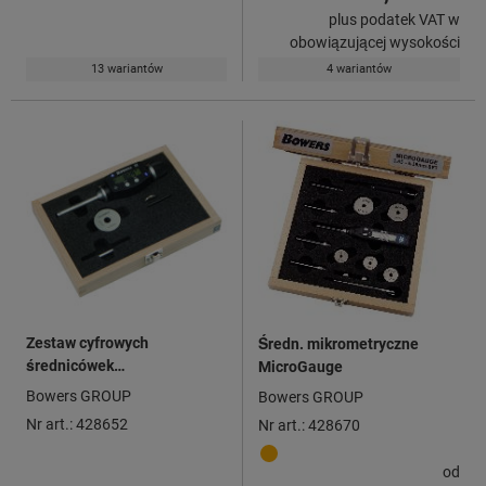
plus podatek VAT w
obowiązującej wysokości
13 wariantów
4 wariantów
Zestaw cyfrowych
Średn. mikrometryczne
średnicówek
MicroGauge
mikrometrycznych XT
Bowers GROUP
Bowers GROUP
Nr art.: 428652
Nr art.: 428670
od