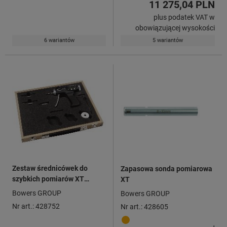
11 275,04 PLN
plus podatek VAT w
obowiązującej wysokości
6 wariantów
5 wariantów
Zestaw średnicówek do
Zapasowa sonda pomiarowa
szybkich pomiarów XT
XT
Holematic cyfrowy z
Bowers GROUP
Bowers GROUP
Bluetooth®
Nr art.: 428752
Nr art.: 428605