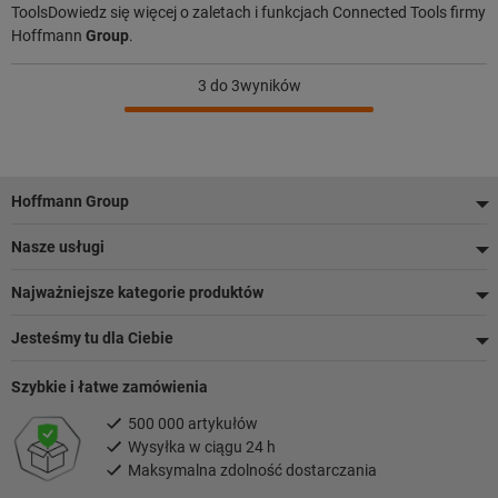
ToolsDowiedz się więcej o zaletach i funkcjach Connected Tools firmy
Hoffmann
Group
.
3
do 3wyników
Stopka
Hoffmann Group
Nasze usługi
Najważniejsze kategorie produktów
Jesteśmy tu dla Ciebie
Szybkie i łatwe zamówienia
500 000 artykułów
Wysyłka w ciągu 24 h
Maksymalna zdolność dostarczania