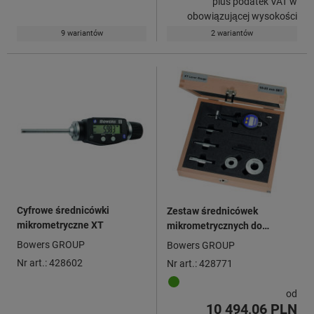
plus podatek VAT w
obowiązującej wysokości
9 wariantów
2 wariantów
Cyfrowe średnicówki
Zestaw średnicówek
mikrometryczne XT
mikrometrycznych do
szybkich pomiarów XTL,
Bowers GROUP
Bowers GROUP
cyfrowy z Bluetooth®
Nr art.: 428602
Nr art.: 428771
od
10 494,06 PLN