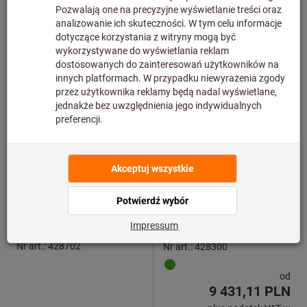
obowiązującej wysokości
obowiązującej wysokości
24 wariantów
8 wariantów
Średnicówka
Uniwersalne przyrządy
mikrometryczna do szybkich
pomiarowe w kasecie
pomiarów XT Holematic,
drewnianej
Bowers GROUP
Bowers GROUP
cyfrowa z Bluetooth®
Nr art.: 428702
Nr art.: 428300
od
9 431,11 PLN