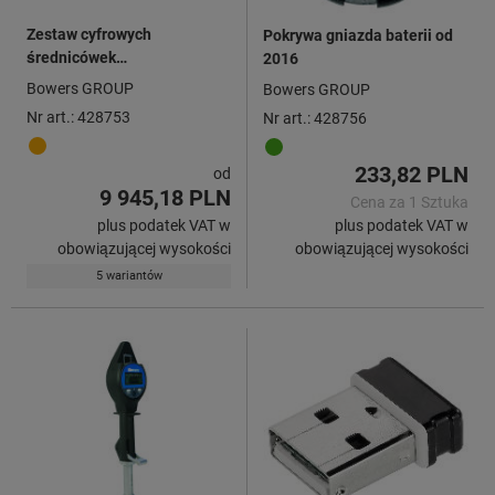
Zestaw cyfrowych
Pokrywa gniazda baterii od
średnicówek
2016
mikrometrycznych do
Bowers GROUP
Bowers GROUP
szybkich pomiarów XT
Nr art.: 428753
Nr art.: 428756
Holematic HCT z Bluetooth®
233,82 PLN
od
9 945,18 PLN
Cena za 1 Sztuka
plus podatek VAT w
plus podatek VAT w
obowiązującej wysokości
obowiązującej wysokości
5 wariantów