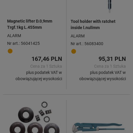
Magnetic lifter D.0,9mm
Tool holder with ratchet
Trgf.1kg L.455mm
inside l.nullmm
ALARM
ALARM
Nr art.: 56041425
Nr art.: 56083400
167,46 PLN
95,31 PLN
Cena za 1 Sztuka
Cena za 1 Sztuka
plus podatek VAT w
plus podatek VAT w
obowiązującej wysokości
obowiązującej wysokości