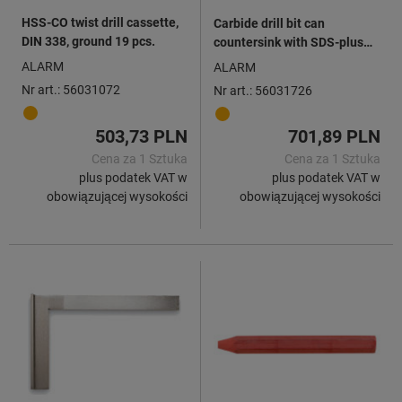
HSS-CO twist drill cassette,
Carbide drill bit can
DIN 338, ground 19 pcs.
countersink with SDS-plus
shank D.68mm
ALARM
ALARM
Nr art.: 56031072
Nr art.: 56031726
503,73 PLN
701,89 PLN
Cena za 1 Sztuka
Cena za 1 Sztuka
plus podatek VAT w
plus podatek VAT w
obowiązującej wysokości
obowiązującej wysokości