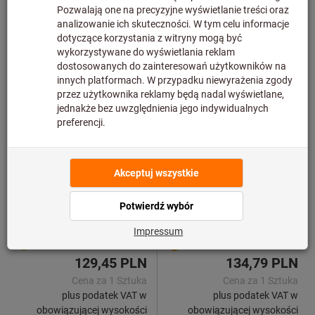
Tap wrench DIN 1814,
Deep hole marker with
adjustable external square
graphite lead B2 ″Pica-Dry″
4.9 - 12mm M5 - M20
graphite L.160mm
ALARM
ALARM
Nr art.: 56083108
Nr art.: 56036645
129,45 PLN
134,79 PLN
Cena za 1 Sztuka
Cena za 1 Sztuka
plus podatek VAT w
plus podatek VAT w
obowiązującej wysokości
obowiązującej wysokości