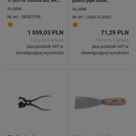
31 pcs for threads M3, M4,
plastic pipe cutter
M5, M6, M8, M10, M12mm
max.D.24mm f.No.10070
ALARM
ALARM
Nr art.: 56082106
Nr art.: L60010 4963
1 059,03 PLN
71,29 PLN
Cena za 1 Sztuka
Cena za 1 Sztuka
plus podatek VAT w
plus podatek VAT w
obowiązującej wysokości
obowiązującej wysokości