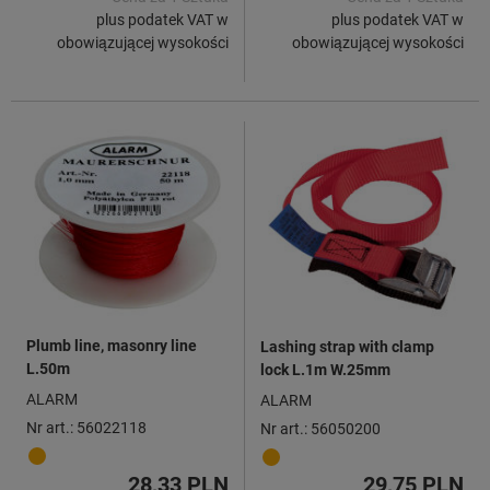
plus podatek VAT w
plus podatek VAT w
obowiązującej wysokości
obowiązującej wysokości
Plumb line, masonry line
Lashing strap with clamp
L.50m
lock L.1m W.25mm
ALARM
ALARM
Nr art.: 56022118
Nr art.: 56050200
28,33 PLN
29,75 PLN