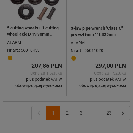
5 cutting wheels + 1 cutting
S-jaw pipe wrench ″ClassiC″
wheel axle D.19,90mm
jaw w.49mm 1″ l.325mm
thickness 5,1 bore 4,90 mm
ALARM
ALARM
Nr art.: 56010453
Nr art.: 56011020
207,85 PLN
297,00 PLN
Cena za 1 Sztuka
Cena za 1 Sztuka
plus podatek VAT w
plus podatek VAT w
obowiązującej wysokości
obowiązującej wysokości
1
2
3
...
23