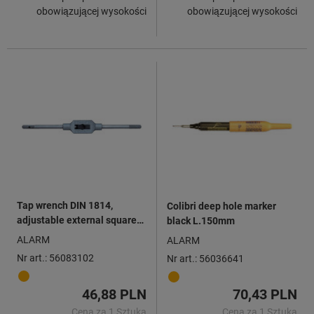
obowiązującej wysokości
obowiązującej wysokości
Tap wrench DIN 1814,
Colibri deep hole marker
adjustable external square
black L.150mm
2.0 - 6.0mm M1 - M10
ALARM
ALARM
Nr art.: 56083102
Nr art.: 56036641
46,88 PLN
70,43 PLN
Cena za 1 Sztuka
Cena za 1 Sztuka