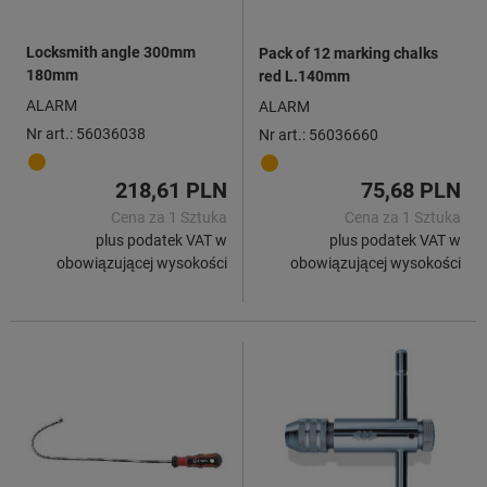
Locksmith angle 300mm
Pack of 12 marking chalks
180mm
red L.140mm
ALARM
ALARM
Nr art.: 56036038
Nr art.: 56036660
218,61 PLN
75,68 PLN
Cena za 1 Sztuka
Cena za 1 Sztuka
plus podatek VAT w
plus podatek VAT w
obowiązującej wysokości
obowiązującej wysokości