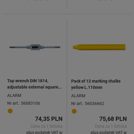
Tap wrench DIN 1814,
Pack of 12 marking chalks
adjustable external square
yellow L.110mm
4.0 - 9.0mm M4 - M12
ALARM
ALARM
Nr art.: 56083106
Nr art.: 56036662
74,35 PLN
75,68 PLN
Cena za 1 Sztuka
Cena za 1 Sztuka
plus podatek VAT w
plus podatek VAT w