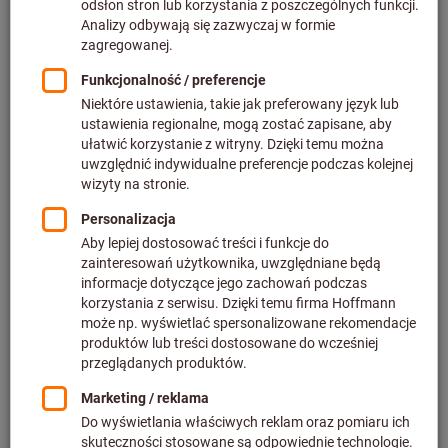
wysokości
Ceny plus koszty dostawy
Do wariantów
Rurka do chłodziwa PSC
SWISSTOOLS
Nr art.: 309885
Dostarczalny
4 wariantów
od
166,88 PLN
plus podatek VAT w obowiązującej
wysokości
Ceny plus koszty dostawy
Do wariantów