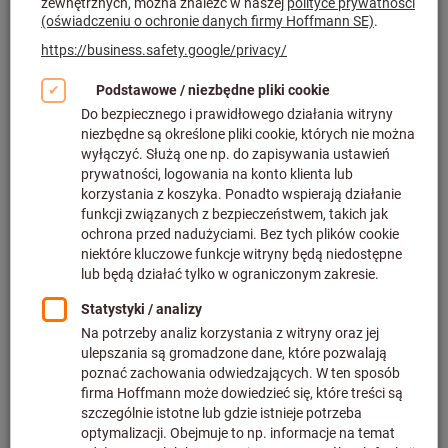
Dostarczalny
10 wariantów
od
62,36 PLN
plus podatek VAT w obowiązującej
wysokości
Ceny plus koszty dostawy
Do wariantów
Klucze nasadowe do rurek do
chłodziwa HSK
Nr art.: 309890
Dostarczalny
7 wariantów
od
150,97 PLN
plus podatek VAT w obowiązującej