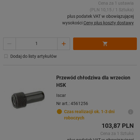
Cena za 1 ustawia
(PLN 10,15 / 1 Sztuka)
plus podatek VAT w obowiązującej
wysokości
Ceny plus koszty dostawy
Ilość
Dodaj do listy artykułów
Przewód chłodziwa dla wrzecion
HSK
Iscar
Nr art.: 4561256
Czas realizacji ok. 1-3 dni
roboczych
103,87 PLN
Cena za 1 Sztuka
plus podatek VAT w obowiązującej