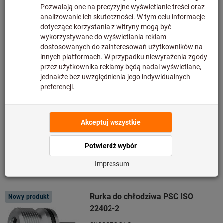
Klucze nasadowe do rurek do
chłodziwa PSC
SWISSTOOLS
Nr art.: 309893
Dostarczalny
4 wariantów
od
237,85 PLN
plus podatek VAT w obowiązującej
wysokości
Ceny plus koszty dostawy
Do wariantów
Rurka do chłodziwa PSC ISO
Nowy produkt
22402-2