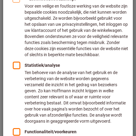
GARANT Master Steel Fräser
bieten höchste Präzision, Top-
Qualität und beeindruckende
Langlebigkeit
Optimierte Geometrie, modernste Fertigungsmethoden und
hochwertige Komponenten – GARANT hat eine neue
Zerspanungs-Generation geschaffen! Aufgrund ihrer extrem
großen Spanräume ermöglicht die Geometrie eine exzellente
Spanabfuhr bei gleichzeitig weiter gesteigerten
Vorschubwerten. Dadruch werden hervorragende Ergebnisse