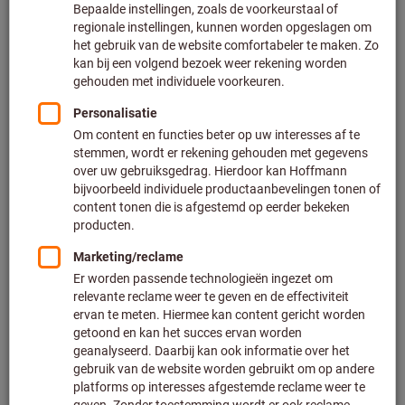
in höherfesten Stählen (Zugfestigkeit ca.1000 N/mm² oder
höher) erzielt.
Die
GARANT Master Steel Fräser
überzeugen durch
besondere Leistungsfähigkeit in der Stahlbearbeitung. Sie
können aber auch im INOX-Bereich verwendet werden. Egal
ob Schlichten, Schruppen, Tauchen (Bohren) oder Rampen,
die umfangreiche Produktfamilie GARANT Master Steel
bietet die optimale Lösung für jede Bearbeitungsaufgabe.
Besondere Eigenschaften der GARANT Master Steel
Fräser:
Maximale Laufruhe und Leistung durch
Ungleichteilung
Höchste Standzeit
Optimale Spanabfuhr dank großen Spanräumen
Für universellen Einsatz:
Grünring
(Stahl / Rostfrei /