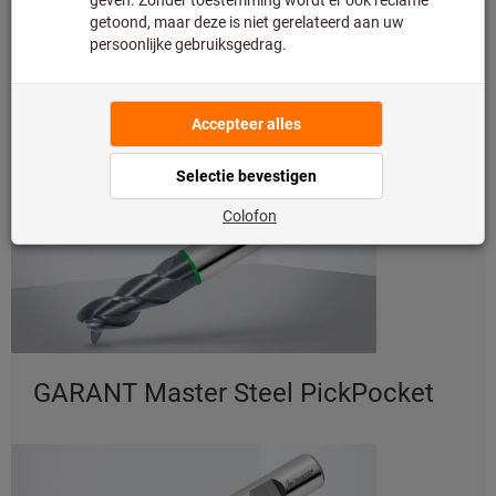
Guß)
Die GARANT Master Steel Fräser:
GARANT Master Steel PickPocket