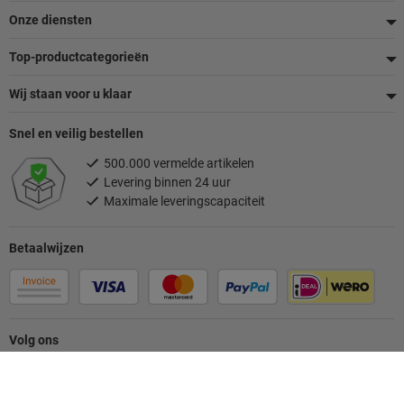
Onze diensten
Top-productcategorieën
Wij staan voor u klaar
Snel en veilig bestellen
500.000 vermelde artikelen
Levering binnen 24 uur
Maximale leveringscapaciteit
Betaalwijzen
Volg ons