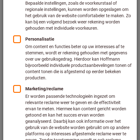
naar pc of via HCT apps)
Met de
HCT apps
kunt u
talrijke extra functies
toevoegen aan de HOLEX HCT momentsleutel. De
mobiele HCT app is gratis verkrijgbaar in de app
stores. Tegen betaling is er ook een Windows-app met
nog meer functies beschikbaar. De momentsleutel kan
echter ook onafhankelijk zonder de app worden
bediend.
2,0 inch TFT-kleurenscherm,
dimbaar met batterij-
indicator
Weergave en waarden:
Peak (piekwaarde) en track
(lopend)
Vaste schakelratel
Beschermingsklasse IP40,
spatwaterdicht display
Wachtwoordbeveiliging
en waarschuwingssignalen
(haptisch, visueel en akoestisch)
Meterinvoer:
Bij gebruik van verlengstukken hoeft
alleen de nieuwe waarde (extra meter) ingevoerd te
worden.