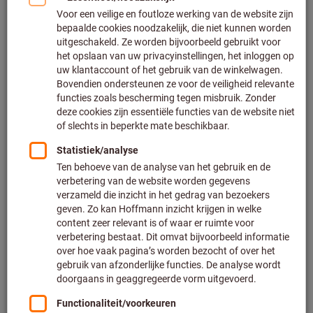
Innovatieve functies
ondersteunen uw
meetprocessen
Gegevensuitvoer via Bluetooth
(via HID rechtstreeks