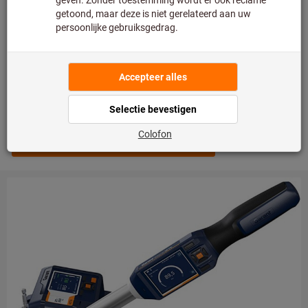
Rotatiehoekmeting:
Na een eenmalige activering in de
"Go Digital Store"
zijn de rotatiehoek en het
draaimoment tegelijkertijd zichtbaar.
Firmware Updates
Rotatiehoek activering in Go Digital Store