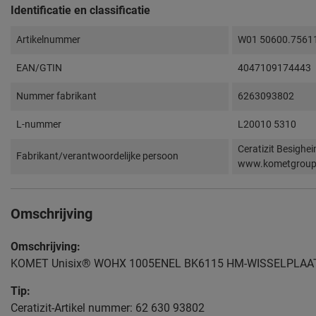
Identificatie en classificatie
Artikelnummer
W01 50600.7561
EAN/GTIN
4047109174443
Nummer fabrikant
6263093802
L-nummer
L20010 5310
Ceratizit Besighe
Fabrikant/verantwoordelijke persoon
www.kometgrou
Omschrijving
Omschrijving:
KOMET Unisix® WOHX 1005ENEL BK6115 HM-WISSELPLAA
Tip:
Ceratizit-Artikel nummer: 62 630 93802