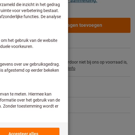
 zakelijke klanten na
registratie / aanmelding.
Aan de winkelwagen toevoegen
en
ertijd en beperkt advies:
ons hoofdassortiment behoort en daardoor niet bij ons op voorraad is,
el voor u rechtstreeks bij de fabrikant.
Info
Artikel delen