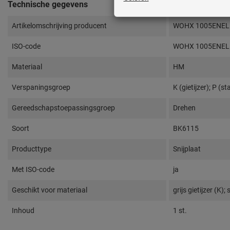
Technische gegevens
Artikelomschrijving producent
WOHX 1005ENEL
ISO-code
WOHX 1005ENEL
Materiaal
HM
Verspaningsgroep
K (gietijzer); P (st
Gereedschapstoepassingsgroep
Drehen
Soort
BK6115
Producttype
Snijplaat
Met ISO-code
ja
Geschikt voor materiaal
grijs gietijzer (K); 
Inhoud
1 st.