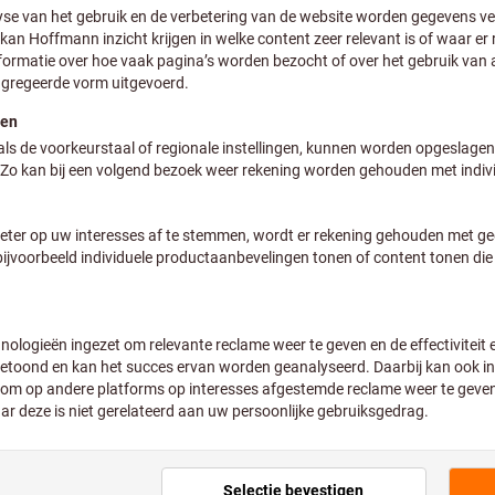
Klantspecifieke prijzen voor
Aantal
Geschatte levertijd: 2-3 wek
Let op de langere lev
Doordat het niet tot 
bestellen wij dit artik
Toevoegen aan wenslijst