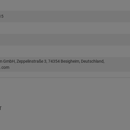
15
im GmbH, Zeppelinstraße 3, 74354 Besigheim, Deutschland,
p.com
T