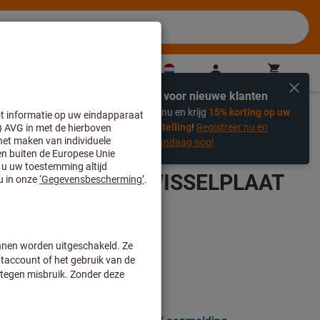
NL
(
nl
)
Login
Winkelwagen
Direct kopen
Exclusief voor nieuwe klanten
%
Registreer nu en krijg
15% korting op uw
edschap & vlakdraaigereedschap
eerste bestelling
!
Registreer nu en
bespaar vandaag nog!
L BK6115 HM-WISSELPLAAT
115