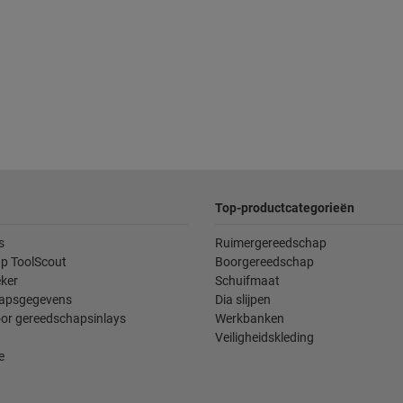
Top-productcategorieën
s
Ruimergereedschap
p ToolScout
Boorgereedschap
ker
Schuifmaat
apsgegevens
Dia slijpen
oor gereedschapsinlays
Werkbanken
Veiligheidskleding
e