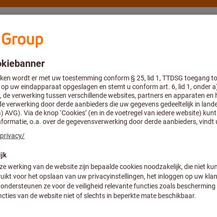
Advies en support
Hoffmann Group
edschap & vlakdraaigereedschap
Wisselplaten voor langsdraaigere
WOHX 1005ENE
Artikelnummer:
W01 50600.756
Prijs per 1 Stuk
Excl. BTW
Excl. verzendkosten