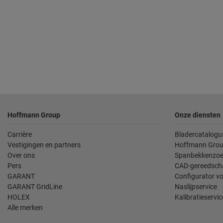
Voettekst
Hoffmann Group
Onze diensten
Carrière
Bladercatalogu
Vestigingen en partners
Hoffmann Grou
Over ons
Spanbekkenzoe
Pers
CAD-gereedsch
GARANT
Configurator v
GARANT GridLine
Naslijpservice
HOLEX
Kalibratieservic
Alle merken