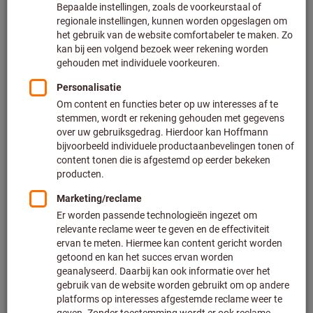
Prijs per 1 Stuk
Excl. BTW
Excl. verzendkosten
Klantspecifieke prijzen voor zakelijke klanten na
registratie
/ aanmelding.
Aantal
Aan de winkelwagen toevoegen
Geschatte levertijd: 2-3 weken
Let op de langere levertijd en beperkt advies:
Doordat het niet tot ons hoofdassortiment behoort en
daardoor niet bij ons op voorraad is, bestellen wij dit
artikel voor u rechtstreeks bij de fabrikant.
Info