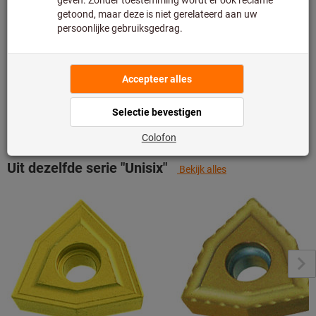
Toevoegen aan wenslijst
Artikel delen
Productdetails
Omschrijving
Uit dezelfde serie "Unisix"
Bekijk alles