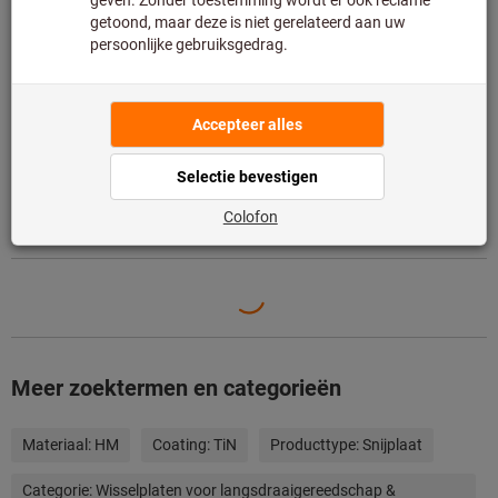
artikel voor u rechtstreeks bij de fabrikant.
Info
Toevoegen aan wenslijst
Artikel delen
Productdetails
Omschrijving
Meer zoektermen en categorieën
Materiaal:
HM
Coating:
TiN
Producttype:
Snijplaat
Categorie:
Wisselplaten voor langsdraaigereedschap &