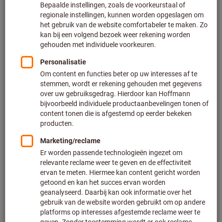
Prijs per 1 Stuk
Excl. BTW
Excl. verzendkosten
Klantspecifieke prijzen voor zakelijke klanten na
registratie
/ aanmelding.
Aantal
Aan de winkelwagen toevoegen
Geschatte levertijd: 2-3 weken
Let op de langere levertijd en beperkt advies:
Doordat het niet tot ons hoofdassortiment behoort en
daardoor niet bij ons op voorraad is, bestellen wij dit