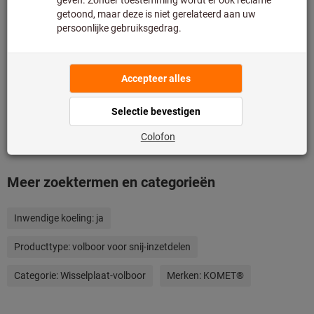
Toevoegen aan wenslijst
Artikel delen
Productdetails
Omschrijving
Meer zoektermen en categorieën
Inwendige koeling:
ja
Producttype:
volboor voor snij-inzetdelen
Categorie:
Wisselplaat-volboor
Merken:
KOMET®