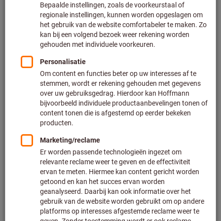
Prijs per 1 Stuk
Excl. BTW
Excl. verzendkosten
Klantspecifieke prijzen voor zakelijke klanten na
registratie
/ aanmelding.
Aantal
Aan de winkelwagen toevoegen
Geschatte levertijd: 2-3 weken
Let op de langere levertijd en beperkt advies:
Doordat het niet tot ons hoofdassortiment behoort en
daardoor niet bij ons op voorraad is, bestellen wij dit
artikel voor u rechtstreeks bij de fabrikant.
Info