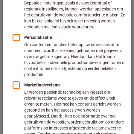
Bladlengte mm / model:
1500/7A
Lakwerk fronten:
A.u.b. selecteren
Lakwerk romp:
A.u.b. selecteren
Artikel delen