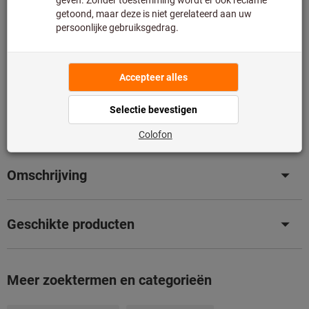
Vind hier soortgelijke producten:
Categorie:
Werkbanken
Merken:
GARANT
Productdetails
Omschrijving
Geschikte producten
Meer zoektermen en categorieën