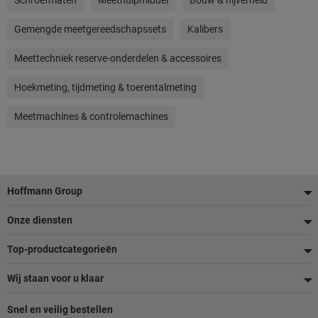
Schroefmaten
Meethulpmiddel
Bouw & nijverheid
Gemengde meetgereedschapssets
Kalibers
Meettechniek reserve-onderdelen & accessoires
Hoekmeting, tijdmeting & toerentalmeting
Meetmachines & controlemachines
Voettekst
Hoffmann Group
Onze diensten
Top-productcategorieën
Wij staan voor u klaar
Snel en veilig bestellen