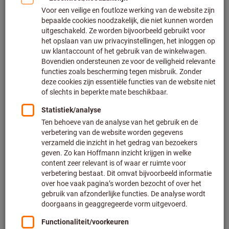
universele meetgereedschappen (37)
Diktemeters (68)
Schroefmaten & bekkalibers (94)
Filteren en sorteren
1296
producten
Producten
Digitale buitensneltaster met
Bestseller
meetcontact kogel