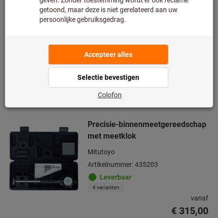
Op voorraad
€ 615,00
Prijs per 1 Stuk
Excl. BTW
Excl. verzendkosten
Aantal
Toevoegen aan wenslijst
Precisie-binnenmeetgereedschap
met meetklok
Mitutoyo
Artikelnummer: 435203
Leverbaar
4 varianten
vanaf
€ 315,00