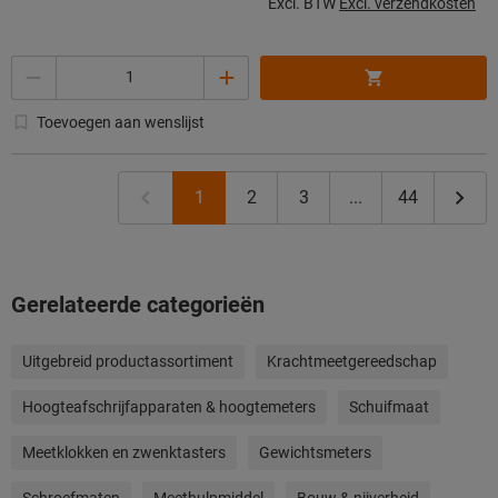
Excl. BTW
Excl. verzendkosten
Aantal
Toevoegen aan wenslijst
1
2
3
...
44
Gerelateerde categorieën
Uitgebreid productassortiment
Krachtmeetgereedschap
Hoogteafschrijfapparaten & hoogtemeters
Schuifmaat
Meetklokken en zwenktasters
Gewichtsmeters