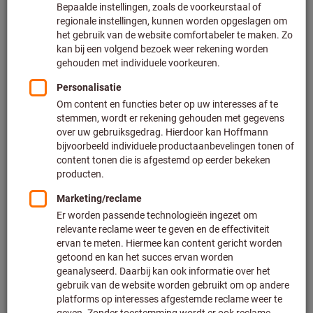
Kroeplin
Artikelnummer: 438573
Leverbaar
4 varianten
vanaf
€ 476,00
Excl. BTW
Excl. verzendkosten
Naar de varianten
Precisie-
binnenmeetgereedschappen, set
met meetklok, Meetbereik: 18-
150mm
Mitutoyo
Artikelnummer: 435207 18-150