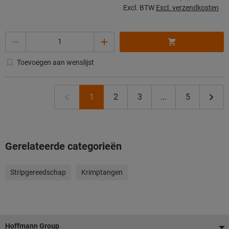
Excl. BTW
Excl. verzendkosten
Aantal
Toevoegen aan wenslijst
1
2
3
...
5
Gerelateerde categorieën
Stripgereedschap
Krimptangen
Voettekst
Hoffmann Group