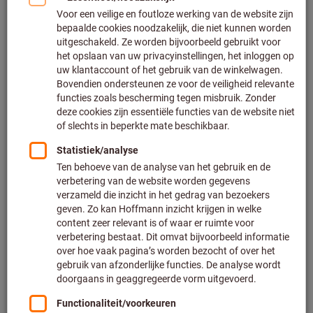
Op voorraad
€ 79,60
Prijs per 1 Stuk
Excl. BTW
Excl. verzendkosten
Aantal
Toevoegen aan wenslijst
Striptang STRIPAX®
Weidmüller
Artikelnummer: 728645
Leverbaar
5 varianten
vanaf
€ 86,00
Excl. BTW
Excl. verzendkosten