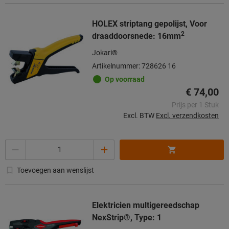
HOLEX striptang gepolijst, Voor
2
draaddoorsnede: 16mm
Jokari®
Artikelnummer: 728626 16
Op voorraad
€ 74,00
Prijs per 1 Stuk
Excl. BTW
Excl. verzendkosten
Aantal
Toevoegen aan wenslijst
Elektricien multigereedschap
NexStrip®, Type: 1