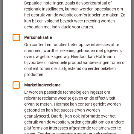
Naar de varianten
Striptang MultiStrip 10, Voor
2
draaddoorsnede: 10mm
KNIPEX®
Artikelnummer: 728630 10
Op voorraad
€ 90,80
Prijs per 1 Stuk
Excl. BTW
Excl. verzendkosten
Aantal
Toevoegen aan wenslijst