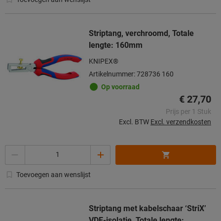
Striptang, verchroomd, Totale
lengte: 160mm
KNIPEX®
Artikelnummer: 728736 160
Op voorraad
€ 27,70
Prijs per 1 Stuk
Excl. BTW
Excl. verzendkosten
Aantal
Toevoegen aan wenslijst
Striptang met kabelschaar ‘StriX’
VDE-isolatie, Totale lengte: