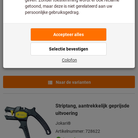
HOLEX striptang gepolijst
Jokari®
Artikelnummer: 728628
Leverbaar
2 varianten
vanaf
€ 78,60
Excl. BTW
Excl. verzendkosten
Naar de varianten
Striptang, aantrekkelijk geprijsde
uitvoering
Jokari®
Artikelnummer: 728622