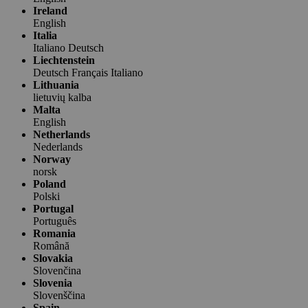
Ireland
English
Italia
Italiano
Deutsch
Liechtenstein
Deutsch
Français
Italiano
Lithuania
lietuvių kalba
Malta
English
Netherlands
Nederlands
Norway
norsk
Poland
Polski
Portugal
Português
Romania
Română
Slovakia
Slovenčina
Slovenia
Slovenščina
Spain