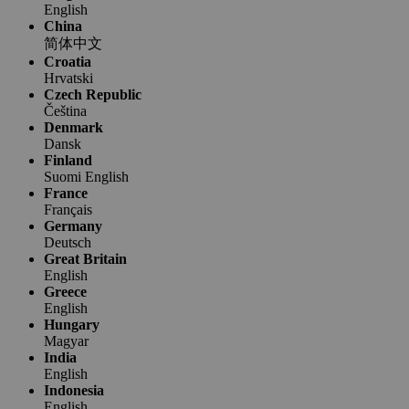
English
China
简体中文
Croatia
Hrvatski
Czech Republic
Čeština
Denmark
Dansk
Finland
Suomi
English
France
Français
Germany
Deutsch
Great Britain
English
Greece
English
Hungary
Magyar
India
English
Indonesia
English