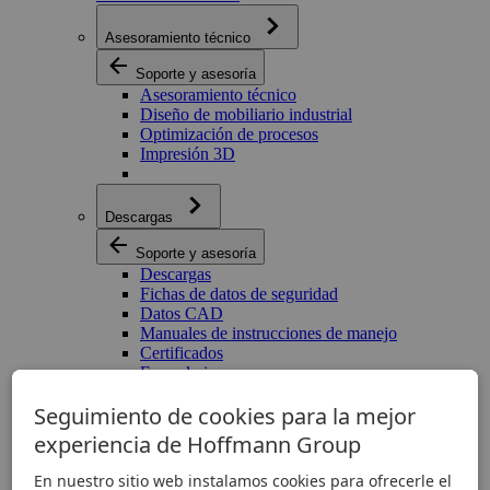
Asesoramiento técnico
Soporte y asesoría
Asesoramiento técnico
Diseño de mobiliario industrial
Optimización de procesos
Impresión 3D
Descargas
Soporte y asesoría
Descargas
Fichas de datos de seguridad
Datos CAD
Manuales de instrucciones de manejo
Certificados
Formularios
Software para herramientas
Seguimiento de cookies para la mejor
Declaraciones de conformidad
experiencia de Hoffmann Group
Preguntas frecuentes
En nuestro sitio web instalamos cookies para ofrecerle el