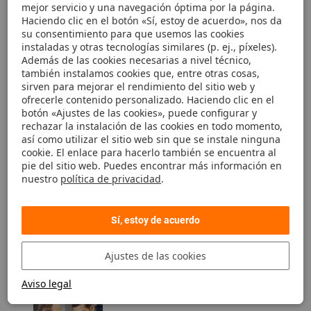
mejor servicio y una navegación óptima por la página.
Soporte y asesoría
Haciendo clic en el botón «Sí, estoy de acuerdo», nos da
Preguntas frecuentes
su consentimiento para que usemos las cookies
Pedido
instaladas y otras tecnologías similares (p. ej., píxeles).
Registro eShop
Además de las cookies necesarias a nivel técnico,
Envío y entrega
también instalamos cookies que, entre otras cosas,
Pago y facturación
sirven para mejorar el rendimiento del sitio web y
Mi cuenta eShop
ofrecerle contenido personalizado. Haciendo clic en el
Contacto
botón «Ajustes de las cookies», puede configurar y
Cupones descuento
rechazar la instalación de las cookies en todo momento,
Devolución
así como utilizar el sitio web sin que se instale ninguna
Aspectos técnicos
cookie. El enlace para hacerlo también se encuentra al
Newsletter
pie del sitio web. Puedes encontrar más información en
nuestro
política de privacidad
.
Sí, estoy de acuerdo
Contacto y pedido
Ajustes de las cookies
¿Quiere realizar un pedido o tiene preguntas?
Contactar ahora
Aviso legal