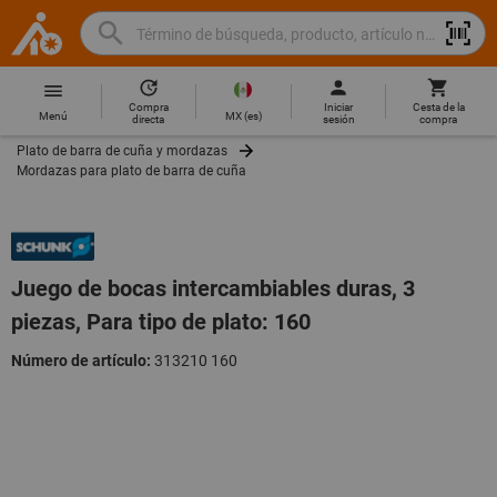
Buscar
Término
Hoffmann
de
Group
búsqueda,
Compra
Iniciar
Cesta de la
Home
Hoffmann
producto,
MX
(
es
)
Menú
directa
sesión
compra
Group
artículo
Plato de barra de cuña y mordazas
site
no.,
Mordazas para plato de barra de cuña
navigation
categoría,
EAN/GTIN,
marca...
Juego de bocas intercambiables duras, 3
piezas, Para tipo de plato: 160
Número de artículo:
313210 160