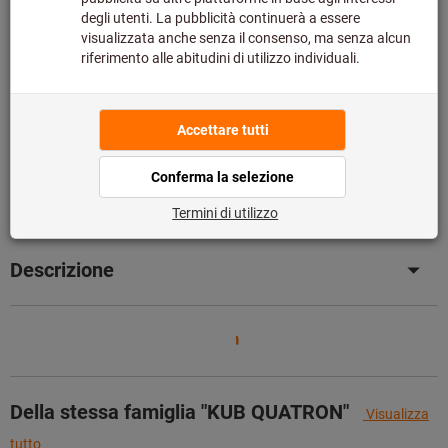
Si prega di notare i tempi di consegna prolungati:
Questo articolo si ordina direttamente dal produttore,
poiché non fa parte del nostro catalogo e pertanto non è
disponibile a magazzino.
Info
Aggiungi alla lista dei preferiti
Condividi articolo
Dettagli prodotto
Descrizione
Della stessa famiglia "KUB QUATRON"
Visualizza
tutto