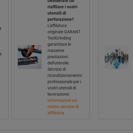
Desiderate far
riaffilare i vostri
utensili di
perforazione?
L'affilatura
?
originale GARANT
ToolGrinding
garantisce le
massime
la
prestazioni
dell'utensile.
Servizio di
ricondizionamento
professionale per i
vostri utensili di
lavorazione.
Informazioni sul
nostro servizio di
affilatura