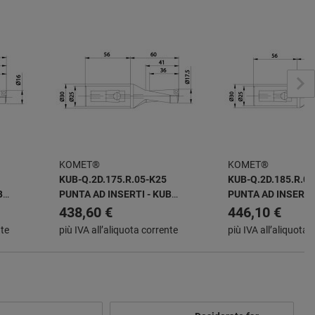
KOMET®
KOMET®
KUB-Q.2D.175.R.05-K25
KUB-Q.2D.185.R.06
B
PUNTA AD INSERTI - KUB
PUNTA AD INSERTI 
QUATRON
QUATRON
438,60 €
446,10 €
nte
più IVA all’aliquota corrente
più IVA all’aliquota 