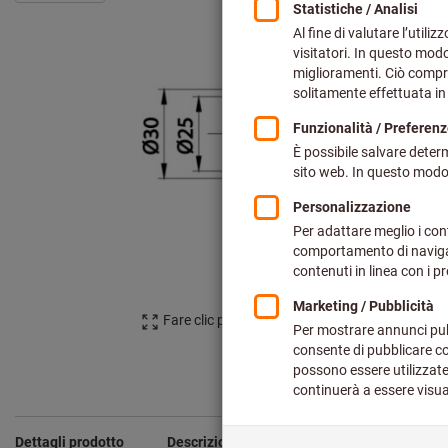
Fare clic per ingrandire l‘immagine
Dettagli prodotto
Descrizione
Dalla famiglia
Serv