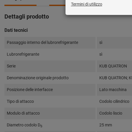
Dettagli prodotto
Dati tecnici
Passaggio interno del lubrorefrigerante
sì
Lubrorefrigerante
sì
Serie
KUB QUATRON
Denominazione originale prodotto
KUB QUATRON; KU
Posizione delle interfacce
Lato macchina
Tipo di attacco
Codolo cilindrico
Modulo di attacco
Codolo liscio
Diametro codolo D
25 mm
S