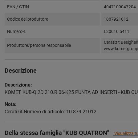
EAN / GTIN
4047109047204
Codice del produttore
1087921012
Numero-L
L20010 5411
Ceratizit Besighe
Produttore/persona responsabile
www.kometgrou
Descrizione
Descrizione:
KOMET KUB-Q.2D.210.R.06-K25 PUNTA AD INSERTI - KUB 
Nota:
Ceratizit-Numero di articolo: 10 879 21012
Della stessa famiglia "KUB QUATRON"
Visualizza t