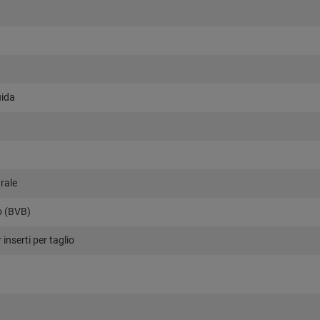
uida
rale
o (BVB)
 inserti per taglio