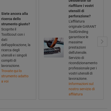
Desiderate far
riaffilare i vostri
utensili di
Siete ancora alla
perforazione?
ricerca dello
L'affilatura
strumento giusto?
originale GARANT
Scoprite il
ToolGrinding
ToolScout con i
garantisce le
dati
massime
dell'applicazione, la
prestazioni
ricerca degli
dell'utensile.
utensili e i singoli
Servizio di
compiti di
ricondizionamento
lavorazione.
professionale per i
Trovate qui lo
vostri utensili di
strumento adatto
lavorazione.
a voi
Informazioni sul
nostro servizio di
affilatura