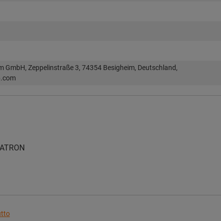
im GmbH, Zeppelinstraße 3, 74354 Besigheim, Deutschland,
p.com
QUATRON
utto