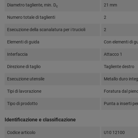
Diametro tagliente, min. D
21 mm
c
Numero totale di taglienti
2
Esecuzione della scanalatura per i trucioli
2
Elementi di guida
Con elementi di g
Interfaccia
Attacco 1
Direzione di taglio
Tagliente destro
Esecuzione utensile
Metallo duro integ
Tipi di lavorazione
Foratura dal pien
Tipo di prodotto
Punta a inserti per
Identificazione e classificazione
Codice articolo
U10 12100