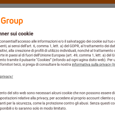
fmann Group
Cataloghi
Academy
Aerospace
foratura
Punte elicoidali e punte a inserti
Punta a inserti
Agosto compresi. Puoi continuare ad effettuare i tuoi ordini tramite eShop
KUB-Q.2D.210.
KUB QUATRON
Codice art.:
U10 12100