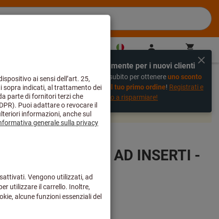
IT
(
it
)
Accedi
Carrello
Acquisto veloce
Esclusivamente per i nuovi clienti
%
Registrati subito per ottenere
uno sconto
del 20% sul tuo primo ordine
!
Registrati e
inizia subito a risparmiare!
 e saranno evasi dal nostro magazzino centrale come di
R.06-K25 PUNTA AD INSERTI -