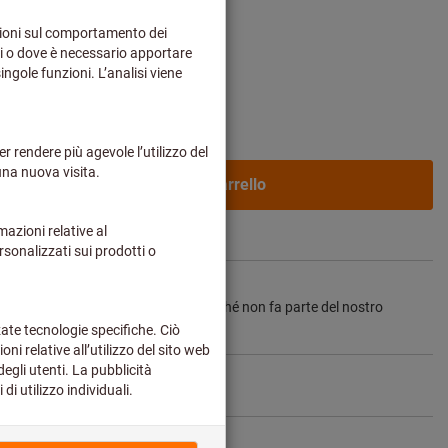
o più spese di spedizione
uoi prezzi dedicati.
Nel carrello
2-3 settimane
tempi di consegna prolungati:
ina direttamente dal produttore, poiché non fa parte del nostro
on è disponibile a magazzino.
Info
ti
Condividi articolo