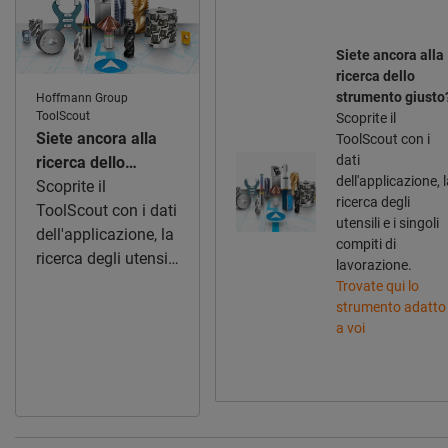
Siete ancora alla
ricerca dello
strumento giusto
Hoffmann Group
ToolScout
Scoprite il
Siete ancora alla
ToolScout con i
dati
ricerca dello
dell'applicazione, 
strumento giusto?
Scoprite il
ricerca degli
ToolScout con i dati
utensili e i singoli
dell'applicazione, la
compiti di
ricerca degli utensili
lavorazione.
e i singoli compiti di
Trovate qui lo
lavorazione.
strumento adatto
a voi