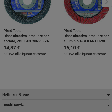
Pferd Tools
Pferd Tools
Disco abrasivo lamellare per
Disco abrasivo lamellare per
acciaio, POLIFAN CURVE (ZA),
alluminio, POLIFAN CURVE
⌀ Disco × Spessore:
(A), ⌀ Disco × Spessore:
14,37 €
16,10 €
125X14mm
125X16mm
più IVA all’aliquota corrente
più IVA all’aliquota corrente
Piè
Hoffmann Group
di
I nostri servizi