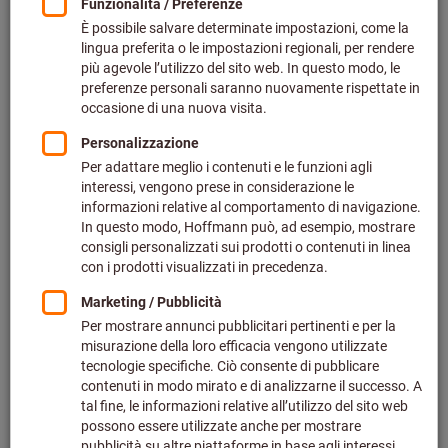
Prezzo per 1 Articolo
più IVA all’aliquota corrente
Prezzo più spese di spedizione
Effettua il login
per vedere i tuoi prezzi dedicati.
Prezzi scaglionati:
da 1 Articolo
16,39 €
/ 1 Articolo
da 10 articoli
13,66 €
/ 1 Articolo
⌀ Disco × Spessore (mm):
115X14
115X16
125X14
125X16