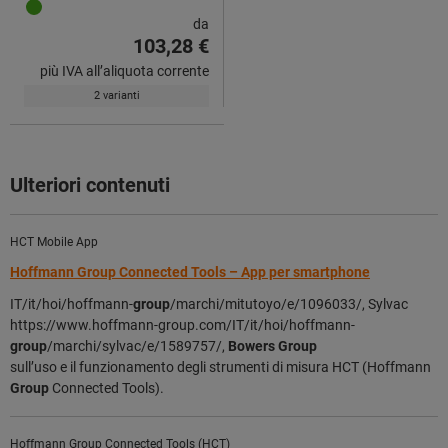
da
103,28 €
più IVA all’aliquota corrente
2 varianti
Ulteriori contenuti
HCT Mobile App
Hoffmann Group Connected Tools – App per smartphone
IT/it/hoi/hoffmann-
group
/marchi/mitutoyo/e/1096033/, Sylvac
https://www.hoffmann-group.com/IT/it/hoi/hoffmann-
group
/marchi/sylvac/e/1589757/,
Bowers
Group
sull’uso e il funzionamento degli strumenti di misura HCT (Hoffmann
Group
Connected Tools).
Hoffmann Group Connected Tools (HCT)