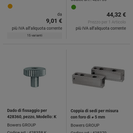
44,32 €
da
9,01 €
Prezzo per 1 Articolo
più IVA all’aliquota corrente
più IVA all’aliquota corrente
15 varianti
Dado di fissaggio per
Coppia di sedi per misura
428360, pezzo, Modello: K
con foro di ⌀ 5 mm
Bowers GROUP
Bowers GROUP
Codice art.: 428358 K
Codice art.: 428370