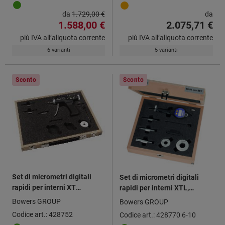
da
1.729,00 €
da
1.588,00 €
2.075,71 €
più IVA all’aliquota corrente
più IVA all’aliquota corrente
6 varianti
5 varianti
Sconto
Sconto
Set di micrometri digitali
Set di micrometri digitali
rapidi per interni XT
rapidi per interni XTL,
Holematic con Bluetooth®
Intervallo di misurazione: 6-
Bowers GROUP
Bowers GROUP
10mm
Codice art.: 428752
Codice art.: 428770 6-10