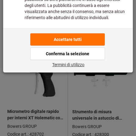
da
da
489,58 €
957,32 €
più IVA all’aliquota corrente
più IVA all’aliquota corrente
24 varianti
8 varianti
Sconto
Micrometro digitale rapido
Strumento di misura
per interni XT Holematic con
universale in astuccio di
Bluetooth®
legno
Bowers GROUP
Bowers GROUP
Codice art.: 428702
Codice art.: 428300