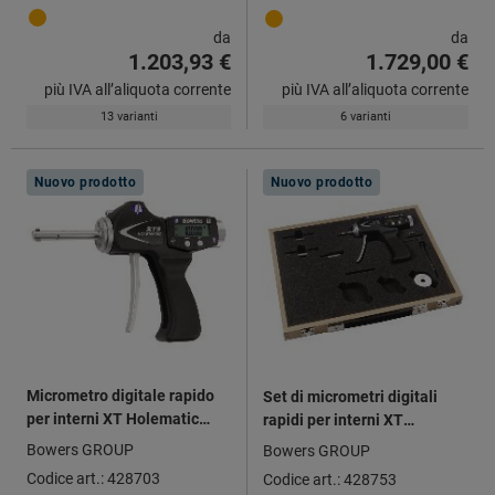
da
da
1.203,93 €
1.729,00 €
più IVA all’aliquota corrente
più IVA all’aliquota corrente
13 varianti
6 varianti
Nuovo prodotto
Nuovo prodotto
Micrometro digitale rapido
Set di micrometri digitali
per interni XT Holematic
rapidi per interni XT
HCT con Bluetooth®
Holematic HCT con
Bowers GROUP
Bowers GROUP
Bluetooth®
Codice art.: 428703
Codice art.: 428753