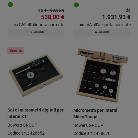
da
1.169,35 €
da
538,00 €
1.931,93 €
più IVA all’aliquota corrente
più IVA all’aliquota corrente
13 varianti
4 varianti
Sconto
Set di micrometri digitali per
Micrometro per interni
interni XT
MicroGauge
Bowers GROUP
Bowers GROUP
Codice art.: 428652
Codice art.: 428670