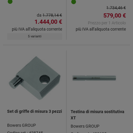
1.734,46 €
579,00 €
da
1.778,14 €
1.444,00 €
Prezzo per 1 Articolo
più IVA all’aliquota corrente
più IVA all’aliquota corrente
5 varianti
Set di griffe di misura 3 pezzi
Testina di misura sostitutiva
XT
Bowers GROUP
Bowers GROUP
Codice art.: 428745