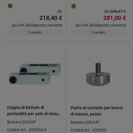
da
da
288,47 €
218,40 €
281,00 €
più IVA all’aliquota corrente
più IVA all’aliquota corrente
3 varianti
3 varianti
Coppia di battute di
Punta di contatto per bracci
profondità per aste di misura
di misura, pezzo
n. art. 428350, Modello: A
Bowers GROUP
Bowers GROUP
Codice art.: 428354 A
Codice art.: 428360