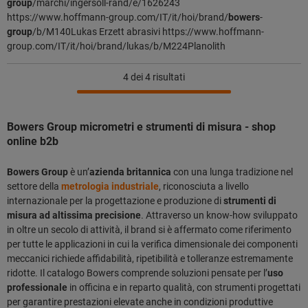
group
/marchi/ingersoll-rand/e/1626243
https://www.hoffmann-group.com/IT/it/hoi/brand/
bowers
-
group
/b/M140⁣Lukas Erzett abrasivi https://www.hoffmann-
group.com/IT/it/hoi/brand/lukas/b/M224⁣Planolith
4
dei 4 risultati
Bowers Group micrometri e strumenti di misura - shop
online b2b
Bowers Group
è un’
azienda britannica
con una lunga tradizione nel
settore della
metrologia industriale
, riconosciuta a livello
internazionale per la progettazione e produzione di
strumenti di
misura ad altissima precisione
. Attraverso un know-how sviluppato
in oltre un secolo di attività, il brand si è affermato come riferimento
per tutte le applicazioni in cui la verifica dimensionale dei componenti
meccanici richiede affidabilità, ripetibilità e tolleranze estremamente
ridotte. Il catalogo Bowers comprende soluzioni pensate per l’
uso
professionale
in officina e in reparto qualità, con strumenti progettati
per garantire prestazioni elevate anche in condizioni produttive