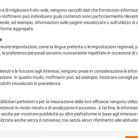
più IVA all’aliquota corrente
Prez
d
ilindrico DIN 6535 HA TiAlN
più IVA all’aliquota corrente
Prez
d
eel, codolo cilindrico DIN