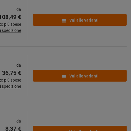
da
108,49 €
Vai alle varianti
zo più spese
i spedizione
da
36,75 €
Vai alle varianti
zo più spese
i spedizione
da
8,37 €