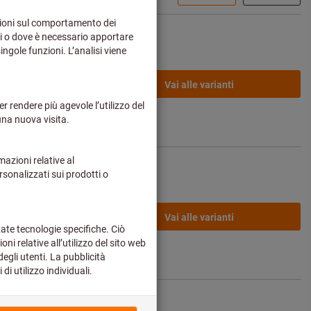
da
1,83 €
Vai alle varianti
zo più spese
i spedizione
da
59,35 €
Vai alle varianti
zo più spese
i spedizione