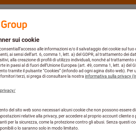
fmann Group
Cataloghi
Academy
Aerospace
foratura
Punte elicoidali e punte a inserti
Agosto compresi. Puoi continuare ad effettuare i tuoi ordini tramite eShop
i & Misure
Materiale & Composizione
Tutti i filtri