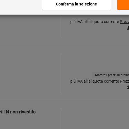
più IVA all’aliquota corrente
Prez
d
Mostra i prezzi in ordi
più IVA all’aliquota corrente
Prez
d
ll N non rivestito