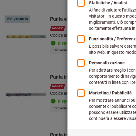
Prodotti
Punta elicoidale in HSS N TiN
Più venduto
Codice art.: 114360
Disponibile
109 varianti
Punta in HMI HOLEX Pro Steel, codolo c
Codice art.: 122776
Disponibile
199 varianti
Punta in HMI per HPC GARANT Master St