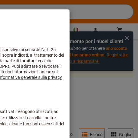
IT
(
it
)
Accedi
Carrello
Acquisto veloce
Esclusivamente per i nuovi clienti
%
Registrati subito per ottenere
uno sconto
del 20% sul tuo primo ordine
!
Registrati e
inizia subito a risparmiare!
 e saranno evasi dal nostro magazzino centrale come di
Disponibile a magazzino
Elenco
Griglia