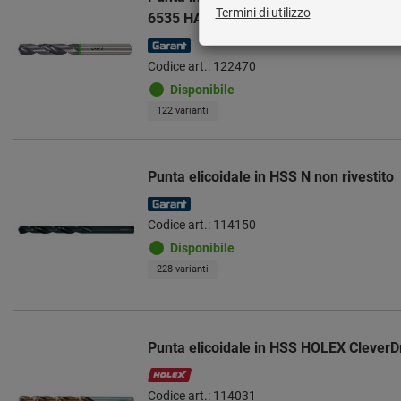
6535 HA TiAlN
Codice art.: 122470
Disponibile
122 varianti
Punta elicoidale in HSS N non rivestito
Codice art.: 114150
Disponibile
228 varianti
Punta elicoidale in HSS HOLEX CleverDri
Codice art.: 114031