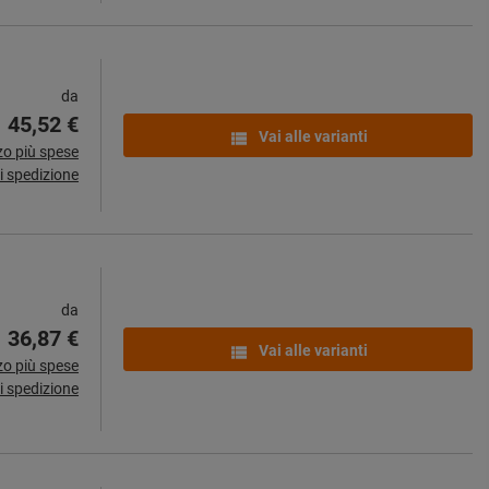
da
45,52 €
Vai alle varianti
zo più spese
i spedizione
da
36,87 €
Vai alle varianti
zo più spese
i spedizione