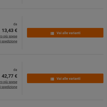
da
13,43 €
Vai alle varianti
zo più spese
i spedizione
da
42,77 €
Vai alle varianti
zo più spese
i spedizione