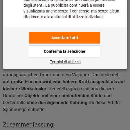
Bearbeitung fortzufahren. Im Gegensatz zum
Magnetspanntisch beschränkt sich die
Spannkraft
nicht nur
auf magnetische Materialien, sondern
kann für andere
Objekte eingesetzt werden, die nicht aus Metall bestehen
.
Ein Verzug des Bauteils durch die Flächenspannung und
Spannbrücken sind nahezu ausgeschlossen. Die
Spannkraft
ist auf der gesamten Fläche identisch
.
Die Spannkraft ist jedoch proportional zur Fläche des
Werkstücks sowie zum Druckunterschied zwischen dem
atmosphärischen Druck und dem Vakuum. Das bedeutet,
auf große Flächen wird eine höhere Kraft ausgeübt als auf
kleinere Werkstücke
. Generell eignen sich aus diesem
Grund nur
Objekte mit einer umlaufenden Kante
und
bestenfalls
ohne durchgehende Bohrung
für diese Art der
Spannungsmethode.
Zusammenfassung: