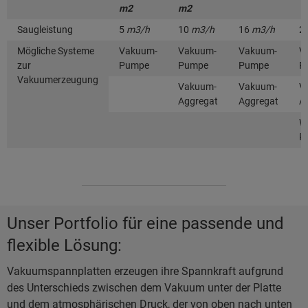
m2
m2
Saugleistung
5
m3/h
10
m3/h
16
m3/h
2
Mögliche Systeme
Vakuum-
Vakuum-
Vakuum-
V
zur
Pumpe
Pumpe
Pumpe
P
Vakuumerzeugung
Vakuum-
Vakuum-
V
Aggregat
Aggregat
A
W
P
Unser Portfolio für eine passende und
flexible Lösung:
Vakuumspannplatten erzeugen ihre Spannkraft aufgrund
des Unterschieds zwischen dem Vakuum unter der Platte
und dem atmosphärischen Druck, der von oben nach unten