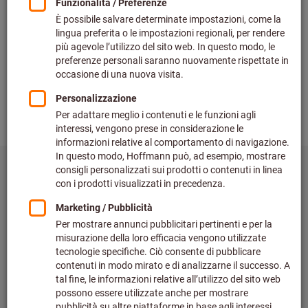
unterschiedlicher Produkte einsetzen.
Und nur auf diese Weise kann ein Betrieb die geforderte
Flexibilität aufrechterhalten. Diese Umrüstungen oder
Rüstzeiten sind je nach Betrieb und abhängig vom zu
bearbeitenden Material mal länger und mal kürzer. In jedem
Fall gehen damit allerdings nicht-wertschöpfende und
unproduktive Stillstandszeiten einher.
Vor- und Nachteile der
Vakuumspannplatte
Ein großer Vorteil der Vakuumspannplatte besteht darin,
dass sich das Werkstück
problemlos von fünf Seiten
bearbeiten
lässt, ohne dass Bestandteile einer
Spannvorrichtung den Zugang versperren.
Außerdem sind ein
schnellerer Wechsel
und eine
leichtere
Fixierung des Werkstücks
möglich, um sofort mit der