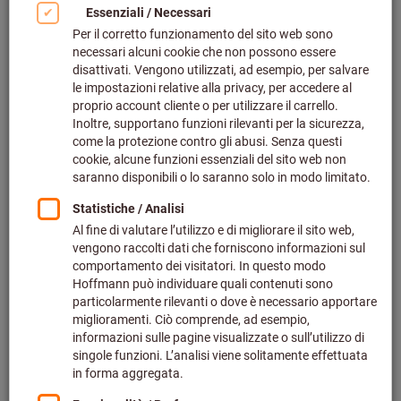
Vakuumplatte für
prozesssicheres Spannen
- Arbeiten mit Unterdruck
Vielleicht kommen Ihnen folgende Szenarien bekannt vor:
Möchten Sie auch regelmäßig flache Werkstücke ohne
Störkontur bearbeiten? Möchten Sie währenddessen
aufwendige Aufbauarbeiten vermeiden? Arbeiten Sie
gelegentlich oder sogar häufig an Bauteilen, die nicht
magnetisch sind und sich deswegen nicht für eine
Magnetspannplatte eignen? In solchen Fällen kann eine
Vakuumspannplatte
die richtige Lösung für Sie sein.
Jede Anlage muss für ihre Tätigkeit schließlich passend
ausgerüstet sein. Nur auf diese Weise lässt sich ein und
dieselbe Maschine für die Fertigung mehrerer