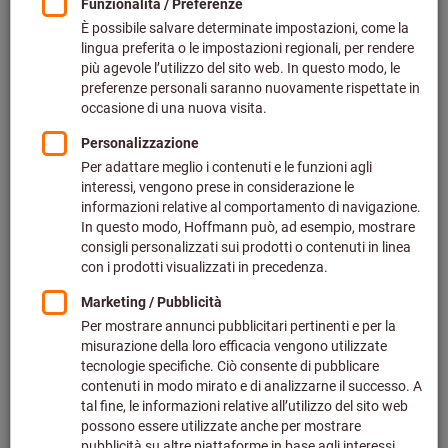
Preis pro 1 Stück
zzgl. MwSt.
zzgl. Versandkosten
Individuelle Preisanzeige für Geschäftskunden nach
Anmeldung.
Menge
In den Warenkorb
Voraussichtliche Lieferzeit: 2-3 Wochen