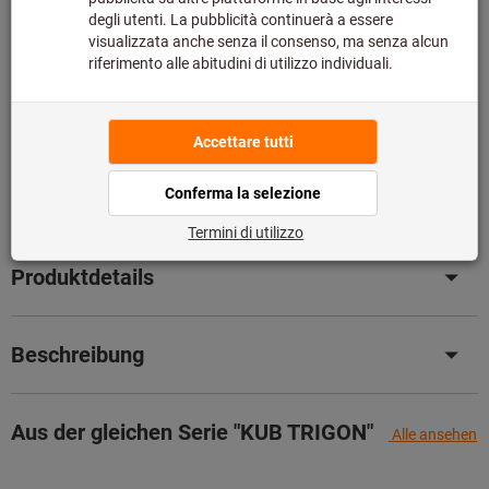
Bitte beachten Sie die Lieferzeit und eingeschränkte
Beratung:
Diesen Artikel bestellen wir für Sie direkt beim Hersteller,
da er nicht Bestandteil unseres Hauptsortiments ist und
somit nicht bei uns auf Lager liegt.
Infos
Artikel merken
Artikel teilen
Produktdetails
Beschreibung
Aus der gleichen Serie "KUB TRIGON"
Alle ansehen