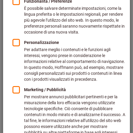
Preis pro 1 Stück
zzgl. MwSt.
zzgl. Versandkosten
Individuelle Preisanzeige für Geschäftskunden nach
Anmeldung.
Menge
In den Warenkorb
Voraussichtliche Lieferzeit: 2-3 Wochen