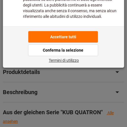
Bitte beachten Sie die Lieferzeit und eingeschränkte
Beratung:
Diesen Artikel bestellen wir für Sie direkt beim Hersteller,
da er nicht Bestandteil unseres Hauptsortiments ist und
somit nicht bei uns auf Lager liegt.
Infos
Artikel merken
Artikel teilen
Produktdetails
Beschreibung
Aus der gleichen Serie "KUB QUATRON"
Alle
ansehen