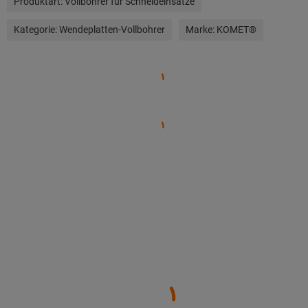
Produktart:
Vollbohrer für Schneideinsätze
Kategorie:
Wendeplatten-Vollbohrer
Marke:
KOMET®