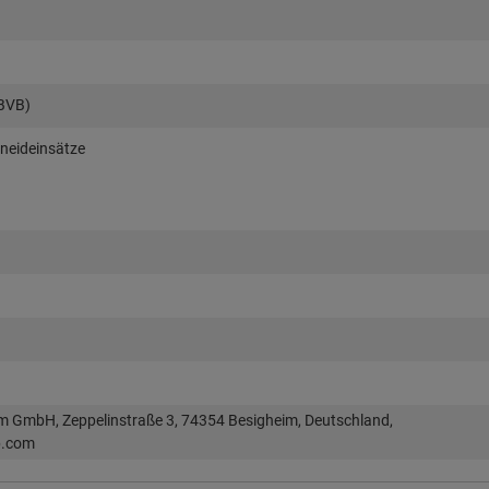
(BVB)
hneideinsätze
im GmbH, Zeppelinstraße 3, 74354 Besigheim, Deutschland,
p.com