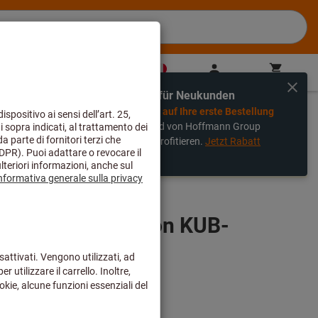
IT
(
de
)
Anmelden
Warenkorb
Direktkauf
Exklusiv für Neukunden
%
Jetzt
-20% auf Ihre erste Bestellung
lbohrer
sichern und von Hoffmann Group
Vorteilen profitieren.
Jetzt Rabatt
rhin über den eShop aufgeben und sie werden wie gewohnt von
sichern.
ohrer KUB Quatron KUB-
-K20