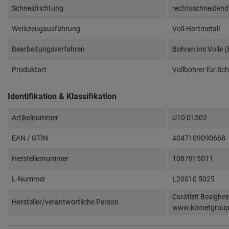
Schneidrichtung
rechtsschneidend
Werkzeugausführung
Voll-Hartmetall
Bearbeitungsverfahren
Bohren ins Volle 
Produktart
Vollbohrer für Sc
Identifikation & Klassifikation
Artikelnummer
U10 01502
EAN / GTIN
4047109090668
Herstellernummer
1087915011
L-Nummer
L20010 5025
Ceratizit Besighe
Hersteller/verantwortliche Person
www.kometgrou