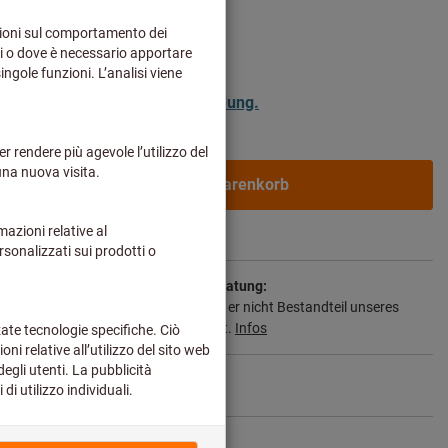
ür Geschäftskunden nach
Anmeldung.
In den Warenkorb
 2-3 Wochen
ie Lieferzeit und eingeschränkte Beratung:
n wir für Sie direkt beim Hersteller, da er nicht Bestandteil unseres
nd somit nicht bei uns auf Lager liegt.
Infos
ikel teilen