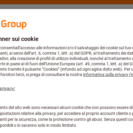
eratung und Support
Hoffmann Group
Kataloge
Angebote %
zeuge
Spiralbohrer & Wendeplatten-Vollbohrer
Wendeplatten-Vol
ließlich den 14. August geschlossen. Sie können Ihre Bestellungen weite
Wendeplattenb
Q.2D.150.R.05
Artikel-Nr.:
U10 01502