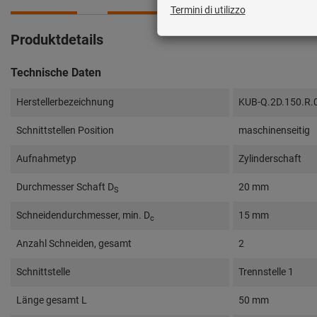
Produktdetails
Technische Daten
Herstellerbezeichnung
KUB-Q.2D.150.R.
Schnittstellen Position
maschinenseitig
Aufnahmetyp
Zylinderschaft
Durchmesser Schaft D
20 mm
S
Schneidendurchmesser, min. D
15 mm
c
Anzahl Schneiden, gesamt
2
Schnittstelle
Trennstelle 1
Länge gesamt L
50 mm