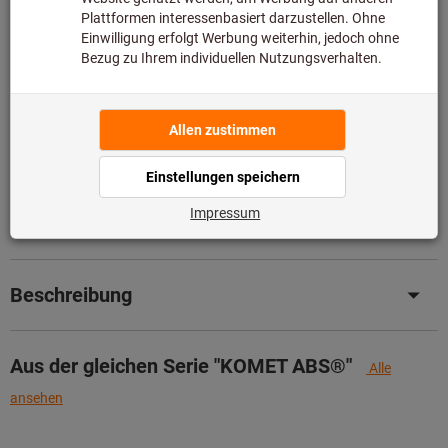
Bitte beachten Sie die Lieferzeit und eingeschränkte
Beratung:
Diesen Artikel bestellen wir für Sie direkt beim Hersteller,
da er nicht Bestandteil unseres Hauptsortiments ist und
somit nicht bei uns auf Lager liegt.
Infos
Artikel merken
Artikel teilen
Produktdetails
Beschreibung
Aus der gleichen Serie "KOMET ABS®"
Alle
ansehen