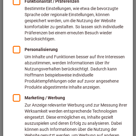
Preis pro 1 Stück
zzgl. MwSt.
zzgl. Versandkosten
Individuelle Preisanzeige für Geschäftskunden nach
Anmeldung.
Menge
In den Warenkorb
Voraussichtliche Lieferzeit: 2-3 Wochen