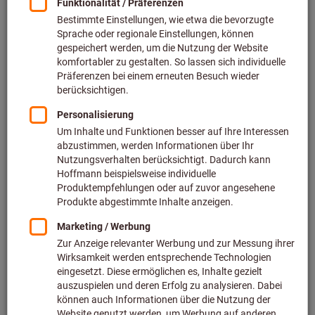
Preis pro 1 Stück
zzgl. MwSt.
zzgl. Versandkosten
Individuelle Preisanzeige für Geschäftskunden nach
Anmeldung.
Menge
In den Warenkorb
Sofort lieferbar