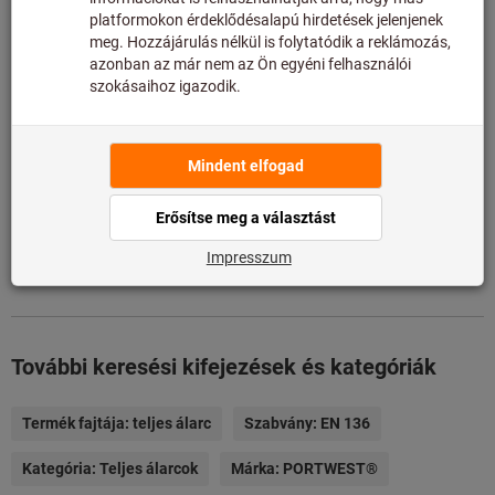
Hozzáadás a kívánságlistához
Cikk megosztása
Termékadatok
Leírás
Összehasonlítás hasonló termékekkel
További keresési kifejezések és kategóriák
Termék fajtája:
teljes álarc
Szabvány:
EN 136
Kategória:
Teljes álarcok
Márka:
PORTWEST®