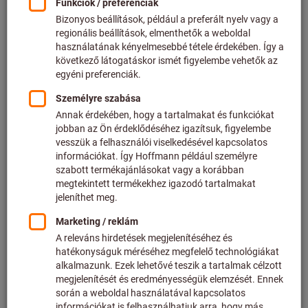
Ár / 1 Darab
plusz az aktuális ÁFA.
Árak plusz szállítási költségek
Egyedi árak az üzleti ügyfelek számára a
bejelentkezés
után.
Mennyiség
A kosárba
Várható szállítási idő: 1-2 hét
Kérjük, vegye figyelembe a szállítási időt és a
korlátozott tanácsadást:
Ezt a terméket közvetlenül a gyártótól rendeljük meg
Önnek, mivel nem része a fő kínálatunknak, és nem
tartjuk raktáron.
Info