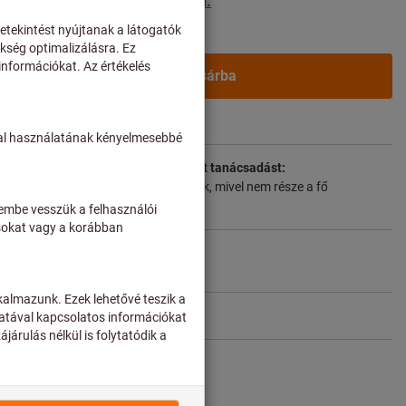
lek számára a
bejelentkezés után.
A kosárba
t
mbe a szállítási időt és a korlátozott tanácsadást:
lenül a gyártótól rendeljük meg Önnek, mivel nem része a fő
 tartjuk raktáron.
Info
hoz
Cikk megosztása