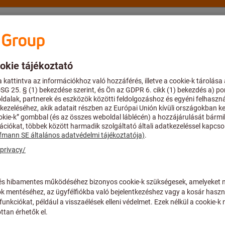
stár
Tanácsadás és támogatás
Hoffmann Group
ló megmunkálás alkatrészek és tartozékok
Torx csavar M
Cikkszám:
N00 56201
Ár / 1 Darab
plusz az aktuális ÁFA.
Árak plusz 