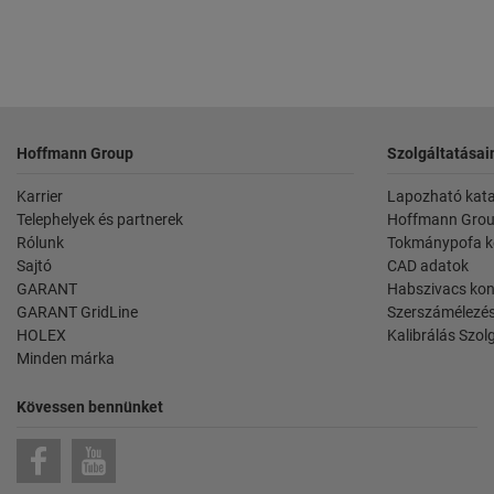
Lábléc
Hoffmann Group
Szolgáltatásai
Karrier
Lapozható kat
Telephelyek és partnerek
Hoffmann Grou
Rólunk
Tokmánypofa k
Sajtó
CAD adatok
GARANT
Habszivacs kon
GARANT GridLine
Szerszámélezés
HOLEX
Kalibrálás Szol
Minden márka
Kövessen bennünket