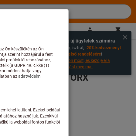
HU
(
hu
)
Bejelentkezés
Kosár
Közvetlen vásárlás
Kizárólag új ügyfelek számára
%
Ha most regisztrál,
-20% kedvezményt
kaphat az első rendelésére
!
Regisztráljon most, és kezdje el a
megtakarítást még ma!
K.M3,5X6,2/10IP TORX
szállítási költségek