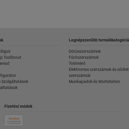
nk
Legnépszerűbb termékkategóriá
alógus
Dörzsszerszámok
p ToolScout
Fúrószerszámok
ereső
Tolómérő
Elektromos szerszámok és sűrítet
figurátor
szerszámok
 Szolgáltatások
Munkapadok és Workstation
gáltatások
Fizetési módok