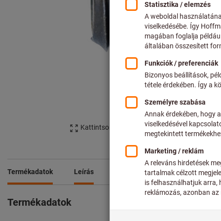
Kattintson a kép nagyításához
Termékadatok
Leírás
Termékadatok