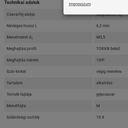
Technikai adatok
Csavarfej alakja
süllyesztett fej
Névleges hossz L
6,2 mm
Menetméret d
M3,5
1
Meghajtási profil
TORX® belső
Meghajtás mérete
10IP
Szár-kivitel
végig menetes
Tartalom
alkatrész
Termék fajtája
gépcsavar
Menetfajta
M
Szilárdsági osztály
10.9