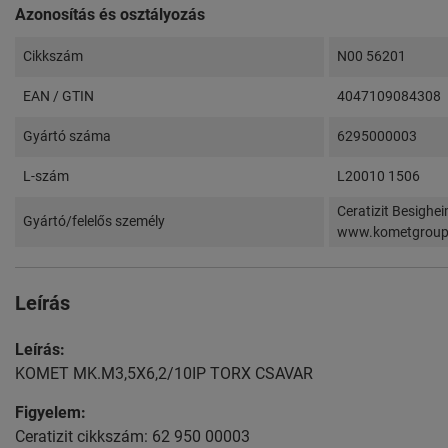
Azonosítás és osztályozás
Cikkszám
N00 56201
EAN / GTIN
4047109084308
Gyártó száma
6295000003
L-szám
L20010 1506
Ceratizit Besighe
Gyártó/felelős személy
www.kometgrou
Leírás
Leírás:
KOMET MK.M3,5X6,2/10IP TORX CSAVAR
Figyelem:
Ceratizit cikkszám: 62 950 00003