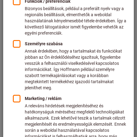
Ár / 1 Darab
plusz az aktuális ÁFA.
Árak plusz szállítási költségek
Egyedi árak az üzleti ügyfelek számára a
bejelentkezés
után.
Mennyiség
A kosárba
Várható szállítási idő: 4-6 hét
Kérjük, vegye figyelembe a szállítási időt és a
korlátozott tanácsadást:
Ezt a terméket közvetlenül a gyártótól rendeljük meg
Önnek, mivel nem része a fő kínálatunknak, és nem
tartjuk raktáron.
Info