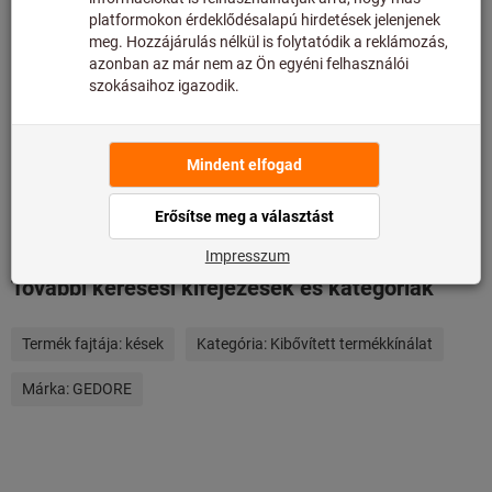
Hozzáadás a kívánságlistához
Cikk megosztása
Termékadatok
Leírás
További keresési kifejezések és kategóriák
Termék fajtája:
kések
Kategória:
Kibővített termékkínálat
Márka:
GEDORE