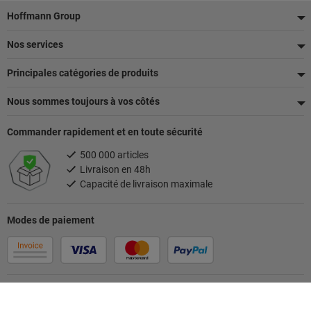
Pied
Hoffmann Group
de
Nos services
page
Principales catégories de produits
Nous sommes toujours à vos côtés
Commander rapidement et en toute sécurité
500 000 articles
Livraison en 48h
Capacité de livraison maximale
Modes de paiement
Suivez-nous