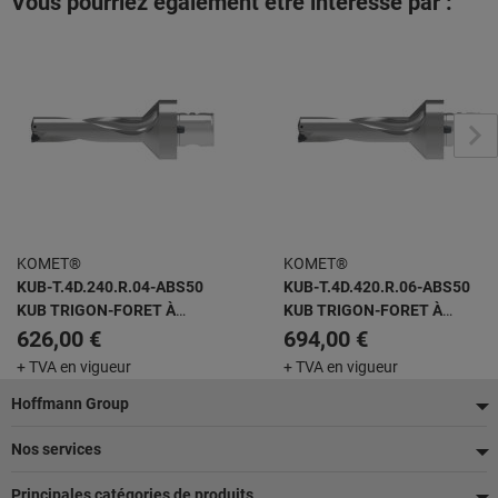
Vous pourriez également être intéressé par :
KOMET®
KOMET®
KUB-T.4D.240.R.04-ABS50
KUB-T.4D.420.R.06-ABS50
KUB TRIGON-FORET À
KUB TRIGON-FORET À
PLAQUETTES AMOVIBLES
PLAQUETTES AMOVIBLES
626,00 €
694,00 €
+ TVA en vigueur
+ TVA en vigueur
Pied
Hoffmann Group
de
Nos services
page
Principales catégories de produits