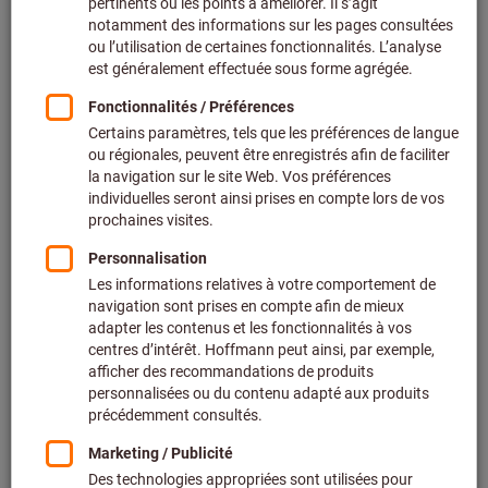
Prix par 1 Unité
+ TVA en vigueur
Prix et frais de livraison
Prix personnalisés pour les clients professionnels après
connexion.
Quantité
Ajouter au panier
Délai de livraison estimé : 2 à 3 semaines
Veuillez noter le délai de livraison et les conseils
limités:
Nous commandons cet article pour vous directement
chez le fabricant, car il ne fait pas partie de notre
assortiment principal et n’est donc pas en stock chez