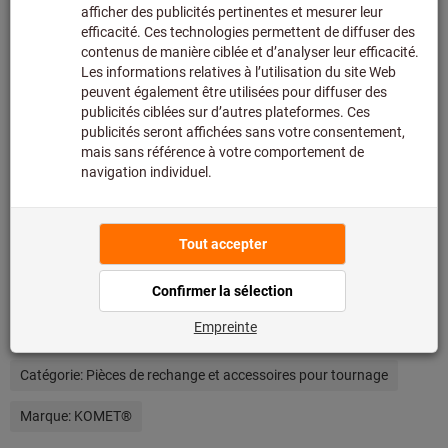
nous.
Infos
Ajouter à la liste de favoris
Partager l’article
Détails du produit
Description
Autres critères de recherche et catégories
Type de produit:
vis sans tête
Type de filetage:
M
Catégorie:
Pièces de rechange et accessoires pour tournage
Marque:
KOMET®