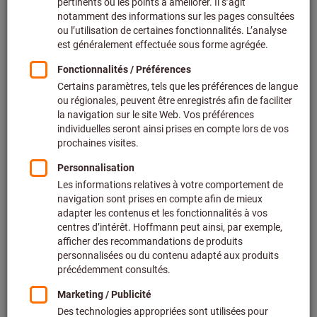
Prix par 1 Unité
+ TVA en vigueur
Prix et frais de livraison
Prix personnalisés pour les clients professionnels après
connexion.
Quantité
Ajouter au panier
Délai de livraison estimé : 2 à 3 semaines
Veuillez noter le délai de livraison et les conseils
limités:
Nous commandons cet article pour vous directement
chez le fabricant, car il ne fait pas partie de notre
assortiment principal et n’est donc pas en stock chez