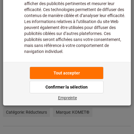
nous.
Infos
Ajouter à la liste de favoris
Partager l’article
Détails du produit
Description
Autres critères de recherche et catégories
type de produit:
adaptateur pour porte-outils
Catégorie:
Réducteurs
Marque:
KOMET®