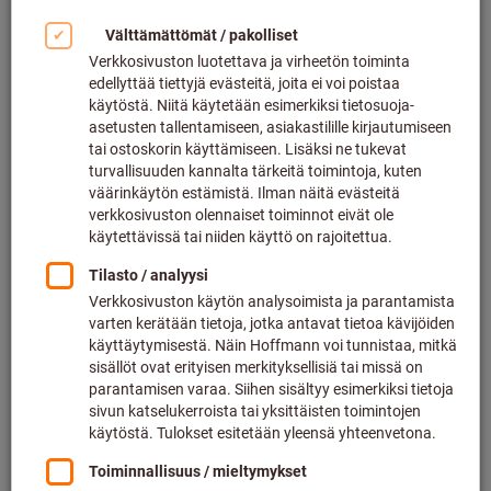
Suurenna kuvaa napsauttamalla