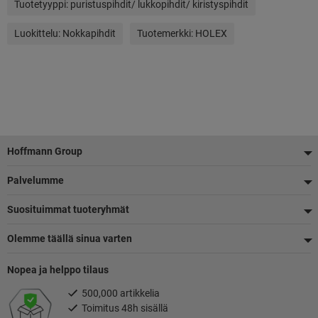
Tuotetyyppi:
puristuspihdit/ lukkopihdit/ kiristyspihdit
Luokittelu:
Nokkapihdit
Tuotemerkki:
HOLEX
Alatunniste
Hoffmann Group
Palvelumme
Suosituimmat tuoteryhmät
Olemme täällä sinua varten
Nopea ja helppo tilaus
500,000 artikkelia
Toimitus 48h sisällä