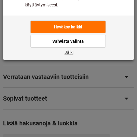
Tuotetiedot
Kuvaus
Ladattavat tiedostot & asiakirjat
Verrataan vastaaviin tuotteisiin
Sopivat tuotteet
Lisää hakusanoja & luokkia