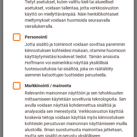
Hinta per 1 kpl
plus lakisääteinen alv.
Hinnat ja toimituskustannukset
Yksilölliset hinnat yritysasiakkaille
sisäänkirjautumisen
jälkeen.
Määrä
Ostoskoriin
Varastossa
Lisää toivelistalle
Jaa tuote
Selaa luetteloa