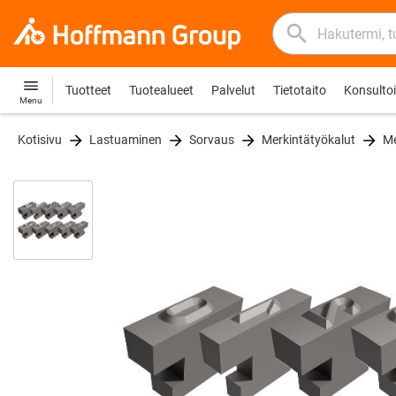
Haku
Hakutermi,
Hoffmann
tuote,
Group
tuotenumero,
Tuotteet
Tuotealueet
Palvelut
Tietotaito
Konsultoin
Hoffmann
Home
Menu
luokka,
Group
EAN/GTIN,
Kotisivu
Lastuaminen
Sorvaus
Merkintätyökalut
Me
site
merkki...
navigation