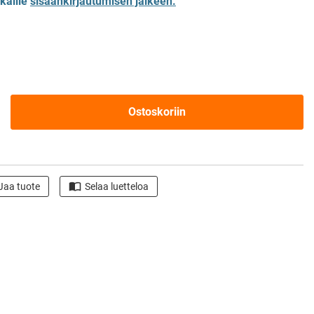
kkaille
sisäänkirjautumisen jälkeen.
Ostoskoriin
Jaa tuote
Selaa luetteloa