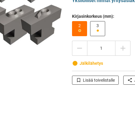
Yksilölliset hinnat yritysasia
Kirjasinkorkeus (mm):
2
3
Määrä
Jälkilähetys
Lisää toivelistalle