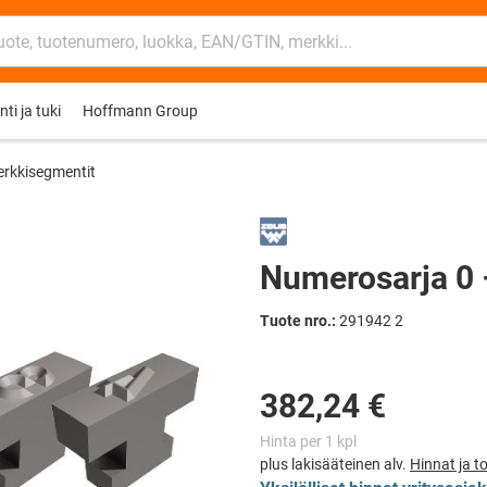
ti ja tuki
Hoffmann Group
rkkisegmentit
Numerosarja 0 
Tuote nro.:
291942 2
Hinta per 1 kpl
plus lakisääteinen alv.
Hinnat ja 