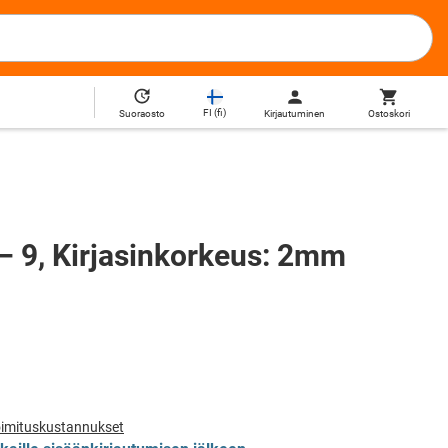
FI
(
fi
)
Kirjautuminen
Ostoskori
Suoraosto
– 9, Kirjasinkorkeus: 2mm
toimituskustannukset