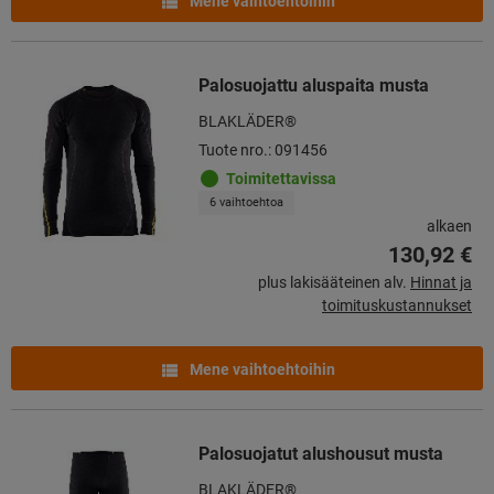
Mene vaihtoehtoihin
Palosuojattu aluspaita musta
BLAKLÄDER®
Tuote nro.: 091456
Toimitettavissa
6 vaihtoehtoa
alkaen
130,92 €
plus lakisääteinen alv.
Hinnat ja
toimituskustannukset
Mene vaihtoehtoihin
Palosuojatut alushousut musta
BLAKLÄDER®