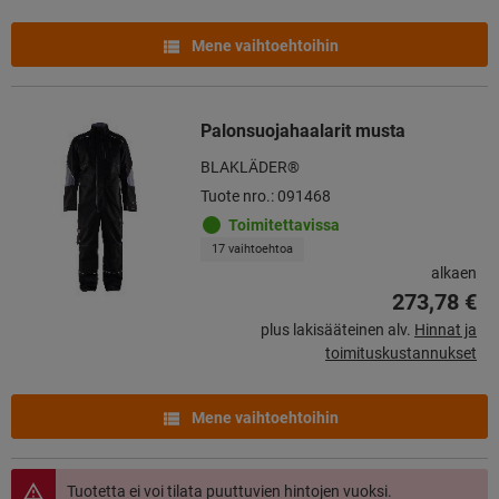
Mene vaihtoehtoihin
Palonsuojahaalarit musta
BLAKLÄDER®
Tuote nro.: 091468
Toimitettavissa
17 vaihtoehtoa
alkaen
273,78 €
plus lakisääteinen alv.
Hinnat ja
toimituskustannukset
Mene vaihtoehtoihin
Tuotetta ei voi tilata puuttuvien hintojen vuoksi.