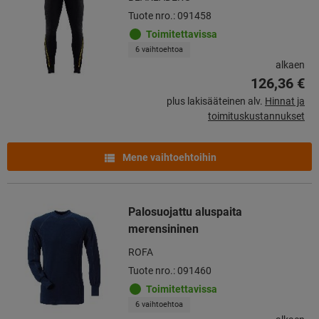
Tuote nro.: 091458
Toimitettavissa
6 vaihtoehtoa
alkaen
126,36 €
plus lakisääteinen alv.
Hinnat ja
toimituskustannukset
Mene vaihtoehtoihin
Palosuojattu aluspaita
merensininen
ROFA
Tuote nro.: 091460
Toimitettavissa
6 vaihtoehtoa