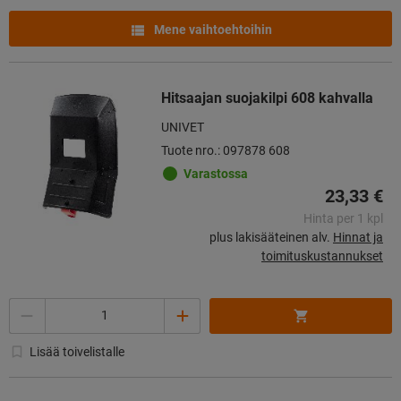
Mene vaihtoehtoihin
Hitsaajan suojakilpi 608 kahvalla
UNIVET
Tuote nro.: 097878 608
Varastossa
23,33 €
Hinta per 1 kpl
plus lakisääteinen alv.
Hinnat ja
toimituskustannukset
Määrä
Lisää toivelistalle