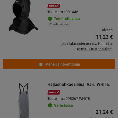
Tuote nro.: 091445
Toimitettavissa
2 vaihtoehtoa
alkaen
11,23 €
plus lakisääteinen alv.
Hinnat ja
toimituskustannukset
Mene vaihtoehtoihin
Haljasnahkaesiliina, Väri: WHITE
Tuote nro.: 098367 WHITE
Varastossa
21,24 €