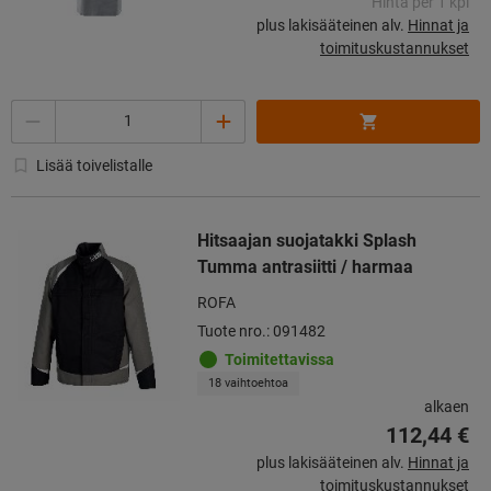
Hinta per 1 kpl
plus lakisääteinen alv.
Hinnat ja
toimituskustannukset
Määrä
Lisää toivelistalle
Hitsaajan suojatakki Splash
Tumma antrasiitti / harmaa
ROFA
Tuote nro.: 091482
Toimitettavissa
18 vaihtoehtoa
alkaen
112,44 €
plus lakisääteinen alv.
Hinnat ja
toimituskustannukset