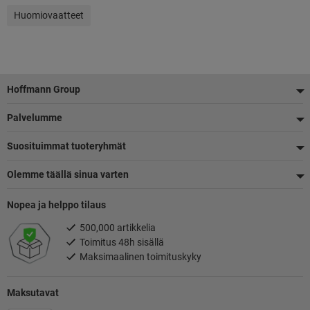
Huomiovaatteet
Alatunniste
Hoffmann Group
Palvelumme
Suosituimmat tuoteryhmät
Olemme täällä sinua varten
Nopea ja helppo tilaus
500,000 artikkelia
Toimitus 48h sisällä
Maksimaalinen toimituskyky
Maksutavat