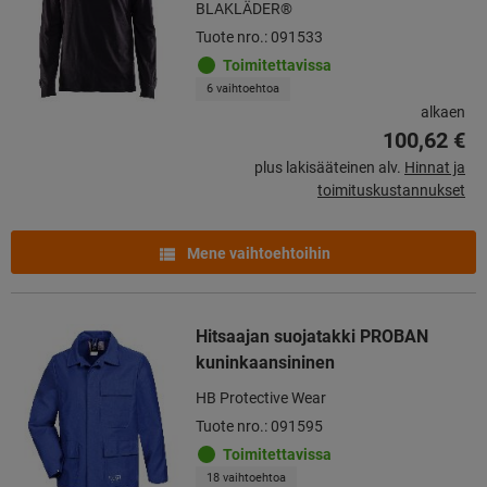
BLAKLÄDER®
Tuote nro.: 091533
Toimitettavissa
6 vaihtoehtoa
alkaen
100,62 €
plus lakisääteinen alv.
Hinnat ja
toimituskustannukset
Mene vaihtoehtoihin
Hitsaajan suojatakki PROBAN
kuninkaansininen
HB Protective Wear
Tuote nro.: 091595
Toimitettavissa
18 vaihtoehtoa