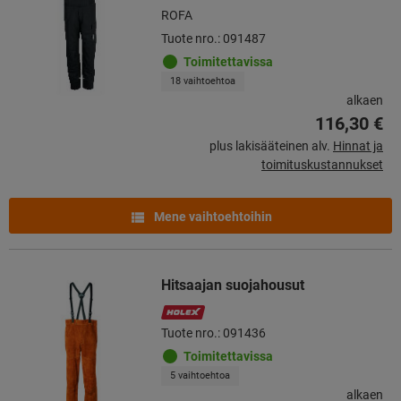
ROFA
Tuote nro.: 091487
Toimitettavissa
18 vaihtoehtoa
alkaen
116,30 €
plus lakisääteinen alv.
Hinnat ja
toimituskustannukset
Mene vaihtoehtoihin
Hitsaajan suojahousut
Tuote nro.: 091436
Toimitettavissa
5 vaihtoehtoa
alkaen