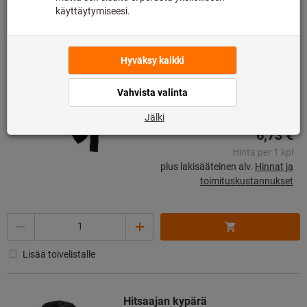
Mene vaihtoehtoihin
Hitsaajan huivi, tyyppi: ONE
Tuote nro.: 091439 ONE
Varastossa
6,73 €
Hinta per 1 kpl
plus lakisääteinen alv.
Hinnat ja
toimituskustannukset
Määrä
Lisää toivelistalle
Hitsaajan kypärä