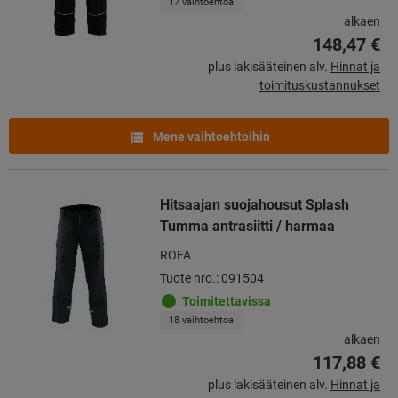
17 vaihtoehtoa
alkaen
148,47 €
plus lakisääteinen alv.
Hinnat ja
toimituskustannukset
Mene vaihtoehtoihin
Hitsaajan suojahousut Splash
Tumma antrasiitti / harmaa
ROFA
Tuote nro.: 091504
Toimitettavissa
18 vaihtoehtoa
alkaen
117,88 €
plus lakisääteinen alv.
Hinnat ja