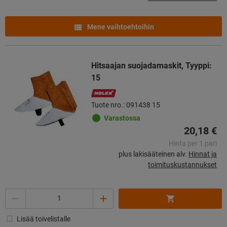
Mene vaihtoehtoihin
Hitsaajan suojadamaskit, Tyyppi:
15
Tuote nro.: 091438 15
Varastossa
20,18 €
Hinta per 1 pari
plus lakisääteinen alv.
Hinnat ja
toimituskustannukset
Määrä
Lisää toivelistalle