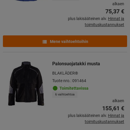
alkaen
75,37 €
plus lakisääteinen alv.
Hinnat ja
toimituskustannukset
Mene vaihtoehtoihin
Palonsuojatakki musta
BLAKLÄDER®
Tuote nro.: 091464
Toimitettavissa
6 vaihtoehtoa
alkaen
155,61 €
plus lakisääteinen alv.
Hinnat ja
toimituskustannukset