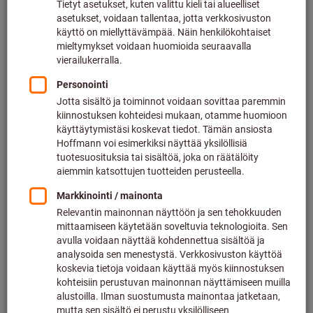
Hitsaajan suojapäähine (4)
Suodata & lajittele
32
tuotetta
Tuotteet
Hitsaajan suojaesiliina
Bestseller
Tuote nro.: 091437
Toimitettavissa
3 vaihtoehtoa
alkaen
47,50 €
plus lakisääteinen alv.
Hinnat ja
toimituskustannukset