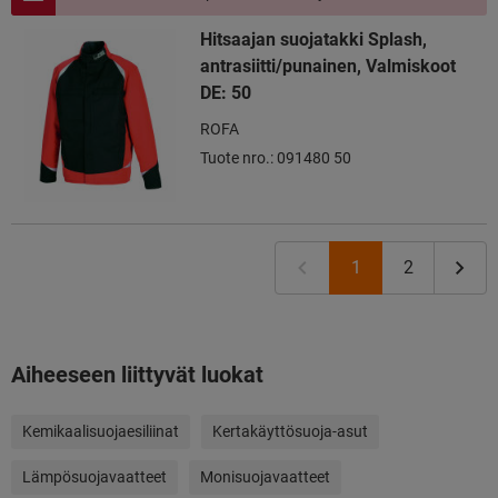
Hitsaajan suojatakki Splash,
antrasiitti/punainen, Valmiskoot
DE: 50
ROFA
Tuote nro.: 091480 50
1
2
Aiheeseen liittyvät luokat
Kemikaalisuojaesiliinat
Kertakäyttösuoja-asut
Lämpösuojavaatteet
Monisuojavaatteet