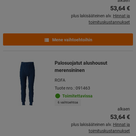
alkaen
53,64 €
plus lakisääteinen alv.
Hinnat ja
toimituskustannukset
Mene vaihtoehtoihin
Palosuojatut alushousut
merensininen
ROFA
Tuote nro.: 091463
Toimitettavissa
6 vaihtoehtoa
alkaen
53,64 €
plus lakisääteinen alv.
Hinnat ja
toimituskustannukset