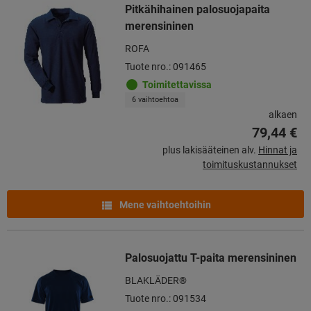
Pitkähihainen palosuojapaita
merensininen
ROFA
Tuote nro.: 091465
Toimitettavissa
6 vaihtoehtoa
alkaen
79,44 €
plus lakisääteinen alv.
Hinnat ja
toimituskustannukset
Mene vaihtoehtoihin
Palosuojattu T-paita merensininen
BLAKLÄDER®
Tuote nro.: 091534