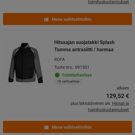
toimituskustannukset
Mene vaihtoehtoihin
Hitsaajan suojatakki Splash
Tumma antrasiitti / harmaa
ROFA
Tuote nro.: 091501
Toimitettavissa
18 vaihtoehtoa
alkaen
129,52 €
plus lakisääteinen alv.
Hinnat ja
toimituskustannukset
Mene vaihtoehtoihin