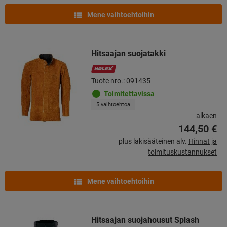
Mene vaihtoehtoihin
Hitsaajan suojatakki
Tuote nro.: 091435
Toimitettavissa
5 vaihtoehtoa
alkaen
144,50 €
plus lakisääteinen alv.
Hinnat ja
toimituskustannukset
Mene vaihtoehtoihin
Hitsaajan suojahousut Splash