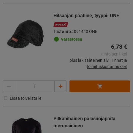
Hitsaajan päähine, tyyppi: ONE
Tuote nro.: 091440 ONE
Varastossa
6,73 €
Hinta per 1 kpl
plus lakisääteinen alv.
Hinnat ja
toimituskustannukset
Määrä
Lisää toivelistalle
Pitkähihainen palosuojapaita
merensininen