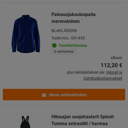
Palosuojakauluspaita
merensininen
BLAKLÄDER®
Tuote nro.: 091453
Toimitettavissa
6 vaihtoehtoa
alkaen
112,20 €
plus lakisääteinen alv.
Hinnat ja
toimituskustannukset
Mene vaihtoehtoihin
Hitsaajan suojahaalarit Splash
Tumma antrasiitti / harmaa