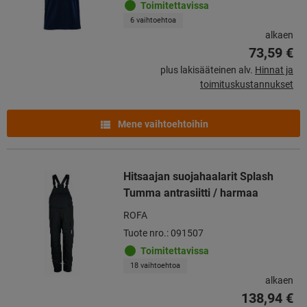
Toimitettavissa
6 vaihtoehtoa
alkaen
73,59 €
plus lakisääteinen alv.
Hinnat ja
toimituskustannukset
Mene vaihtoehtoihin
Hitsaajan suojahaalarit Splash
Tumma antrasiitti / harmaa
ROFA
Tuote nro.: 091507
Toimitettavissa
18 vaihtoehtoa
alkaen
138,94 €