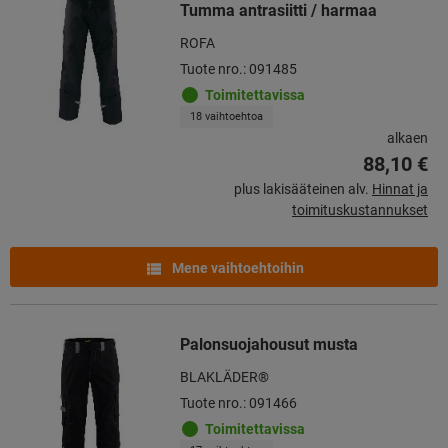
Tumma antrasiitti / harmaa
ROFA
Tuote nro.: 091485
Toimitettavissa
18 vaihtoehtoa
alkaen
88,10 €
plus lakisääteinen alv.
Hinnat ja
toimituskustannukset
Mene vaihtoehtoihin
Palonsuojahousut musta
BLAKLÄDER®
Tuote nro.: 091466
Toimitettavissa