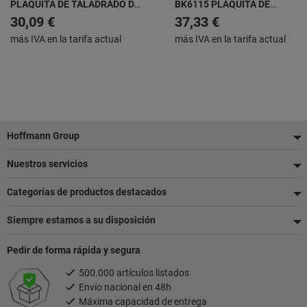
PLAQUITA DE TALADRADO DE
BK6115 PLAQUITA DE
METAL DURO
TALADRADO DE METAL DURO
30,09 €
37,33 €
más IVA en la tarifa actual
más IVA en la tarifa actual
Pie
Hoffmann Group
de
Nuestros servicios
página
Categorías de productos destacados
Siempre estamos a su disposición
Pedir de forma rápida y segura
500.000 artículos listados
Envío nacional en 48h
Máxima capacidad de entrega