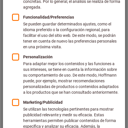
Precio por 1 Unidad
más IVA en la tarifa actual
Gastos de envío no incluidos
Precios individuales para clientes empresariales después
de
iniciar sesión.
Cantidad
Añadir a la cesta de la compra
Tiempo de entrega estimado: 2-3 semanas. Para confirmar los
plazos de entrega, escríbanos a contacto@hoffmann-
group.com