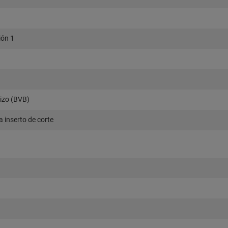
ión 1
izo (BVB)
 inserto de corte