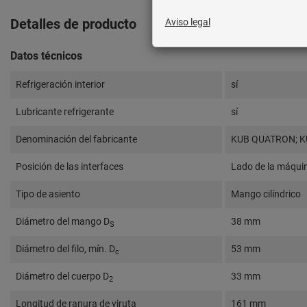
Detalles de producto
Datos técnicos
Refrigeración interior
sí
Lubricante refrigerante
sí
Denominación del fabricante
KUB QUATRON; K
Posición de las interfaces
Lado de la máqui
Tipo de asiento
Mango cilíndrico
Diámetro del mango D
38 mm
S
Diámetro del filo, mín. D
53 mm
c
Diámetro del cuerpo D
33 mm
2
Longitud de ranura de viruta
161 mm