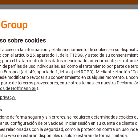
rte y asesoría
Hoffmann Group
Catálogo y folletos
Ofertas
erramienta de taladrar
Broca espiral y plaquita reversible-broca ma
KUB-Q.2D.530
BROCA PLAQ. 
Número de artículo:
U10 85300
Precio por 1 Unidad