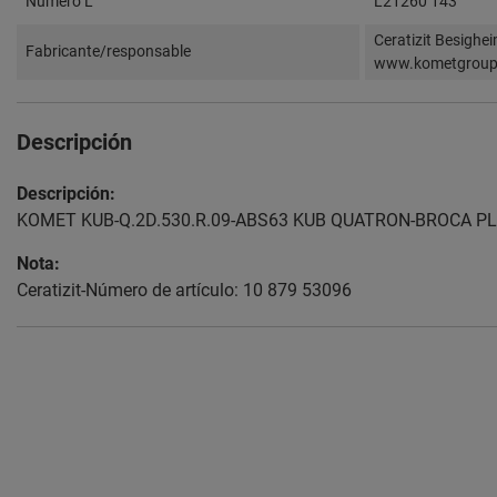
Número L
L21260 143
Ceratizit Besighe
Fabricante/responsable
www.kometgrou
Descripción
Descripción:
KOMET KUB-Q.2D.530.R.09-ABS63 KUB QUATRON-BROCA P
Nota:
Ceratizit-Número de artículo: 10 879 53096