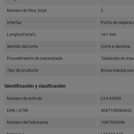
Número de filos, total
2
Interfaz
Punto de separac
Longitud total L
161 mm
Sentido del corte
Corte a derecha
Procedimiento de mecanizado
Taladrado en mac
Tipo de producto
Broca maciza para
Identificación y clasificación
Número de artículo
U10 85300
EAN / GTIN
4047109084452
Número del fabricante
1087953096