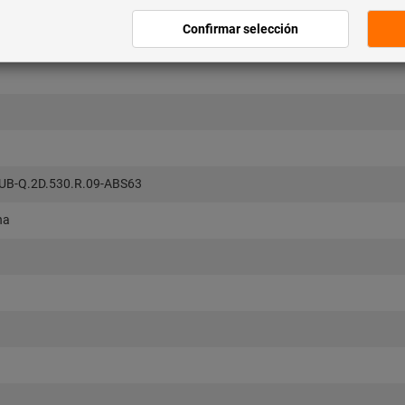
UB-Q.2D.530.R.09-ABS63
na