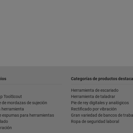
cios
Categorías de productos destac
Herramienta de escariado
p ToolScout
Herramienta de taladrar
e de mordazas de sujeción
Pie de rey digitales y analógicos
a herramienta
Rectificado por vibración
e espumas para herramientas
Gran variedad de bancos de trabaj
ilado
Ropa de seguridad laboral
bración