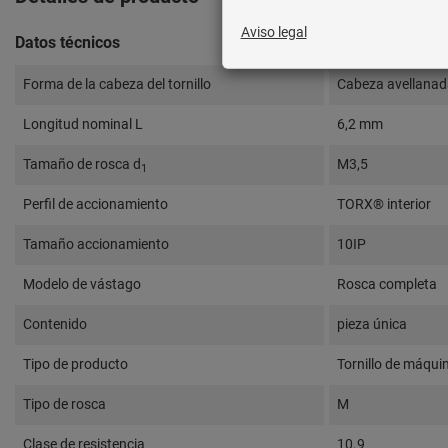
Datos técnicos
Forma de la cabeza del tornillo
Cabeza avellana
Longitud nominal L
6,2 mm
Tamaño de rosca d
M3,5
1
Perfil de accionamiento
TORX® interior
Tamaño accionamiento
10IP
Modelo de vástago
Rosca completa
Contenido
pieza única
Tipo de producto
Tornillo de máqui
Tipo de rosca
M
Clase de resistencia
10.9