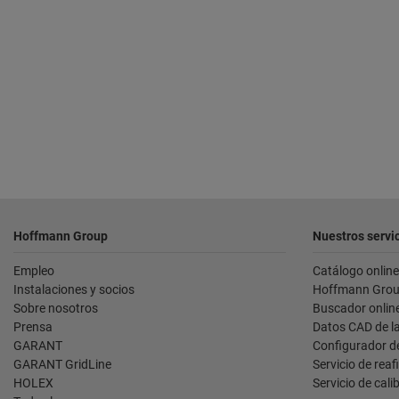
Pie
Hoffmann Group
Nuestros servi
de
Empleo
Catálogo online
página
Instalaciones y socios
Hoffmann Grou
Sobre nosotros
Buscador onlin
Prensa
Datos CAD de l
GARANT
Configurador d
GARANT GridLine
Servicio de reaf
HOLEX
Servicio de cali