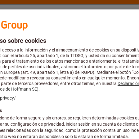
rte y asesoría
Hoffmann Group
Catálogo y folletos
Ofertas
iezas de repuesto y accesorios para mecanizado con torno
MK.M3,5X6,2/
Número de artículo:
N00 56201
Precio por 1 Unidad
más IVA en la tarifa actual
Gastos 