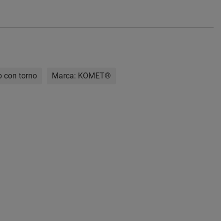
o con torno
Marca:
KOMET®