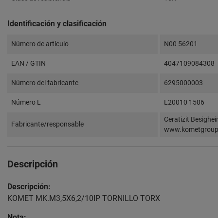
Identificación y clasificación
Número de artículo
N00 56201
EAN / GTIN
4047109084308
Número del fabricante
6295000003
Número L
L20010 1506
Ceratizit Besighe
Fabricante/responsable
www.kometgrou
Descripción
Descripción:
KOMET MK.M3,5X6,2/10IP TORNILLO TORX
Nota: