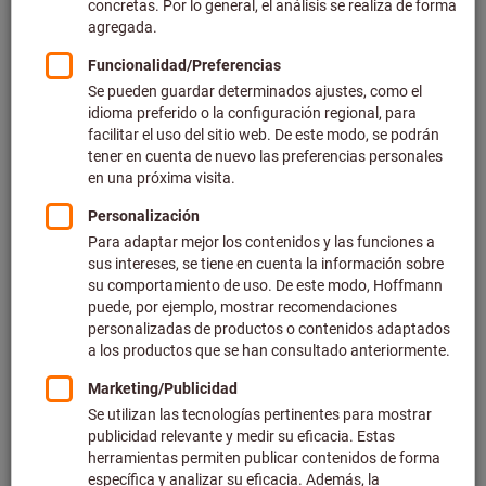
Precio por 1 Unidad
más IVA en la tarifa actual
Gastos de envío no incluidos
Precios individuales para clientes empresariales después
de
iniciar sesión.
Cantidad
Añadir a la cesta de la compra
Tiempo de entrega estimado: 2-3 semanas. Para confirmar los
plazos de entrega, escríbanos a contacto@hoffmann-
group.com
Tenga en cuenta el mayor plazo de entrega y el servicio
de asesoramiento técnico limitado: