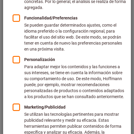
Precio por 1 Unidad
más IVA en la tarifa actual
Gastos de envío no incluidos
Precios individuales para clientes empresariales después
de
iniciar sesión.
Cantidad mínima de pedido 3 unidades
Pasos del pedido: 3 unidades
Cantidad
Añadir a la cesta de la compra
Tiempo de entrega estimado: 3-4 semanas. Para confirmar los
plazos de entrega, escríbanos a contacto@hoffmann-
group.com
Tenga en cuenta el mayor plazo de entrega y el servicio