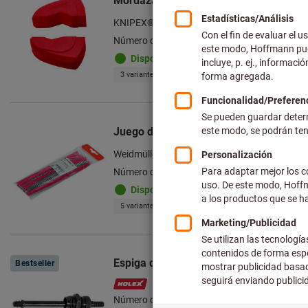
Mordazas protectoras para alicate reg
KNIPEX®
Número de artículo: 705805
Disponible
3 variantes
Juego de terminales de cabless
Weidmüller
Número de artículo: 729497
Disponible
5 variantes
Espiga de rosca con tornillo para rem
Bestseller
Número de artículo: 770401