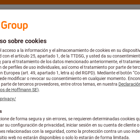
rte y asesoría
Hoffmann Group
Catálogo y folletos
Ofertas
accesorios de herramientas manuales
puesto y accesorios
& Certificaciones
Dimensiones & Medidas
Todos los fi