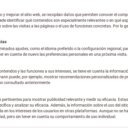
ulable Cobra® 6 piezas
más IVA en la tarifa actual
Gastos 
más IVA en la tarifa actual
Gastos 
achadora