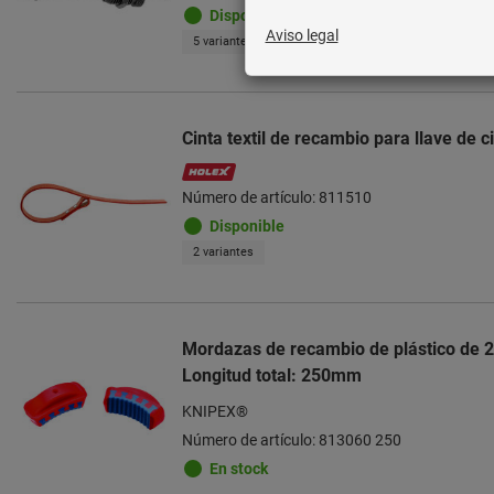
Disponible
5 variantes
Cinta textil de recambio para llave de c
Número de artículo: 811510
Disponible
2 variantes
Mordazas de recambio de plástico de 2
Longitud total: 250mm
KNIPEX®
Número de artículo: 813060 250
En stock