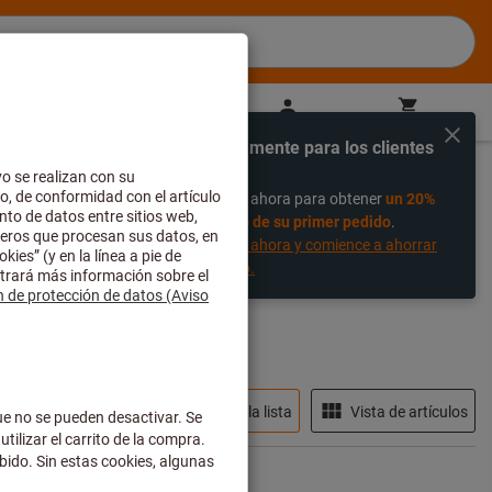
ES
(
es
)
Iniciar sesión
Cesta de la compra
Compra directa
Exclusivamente para los clientes
%
nuevos
Regístrese ahora para obtener
un 20%
descuento de su primer pedido
.
Regístrese ahora y comience a ahorrar
hoy mismo.
ltros
En stock
Vista de la lista
Vista de artículos