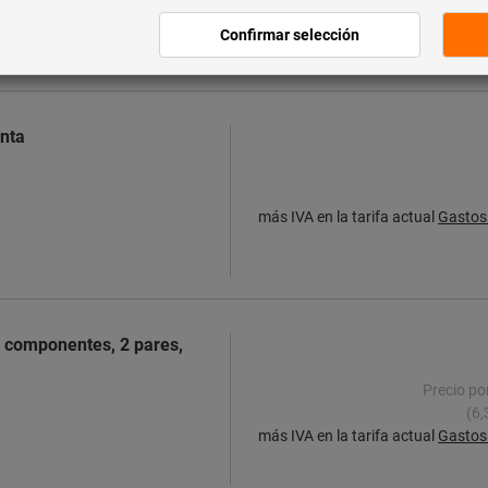
más IVA en la tarifa actual
Gastos 
inta
más IVA en la tarifa actual
Gastos 
 componentes, 2 pares,
Precio po
(6,
más IVA en la tarifa actual
Gastos 