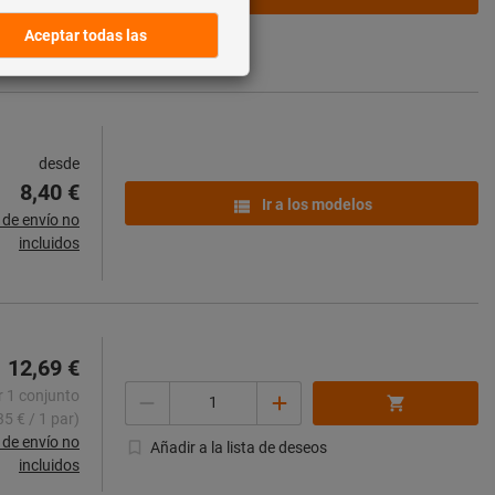
de envío no
incluidos
desde
8,40 €
Ir a los modelos
de envío no
incluidos
12,69 €
Cantidad
r 1 conjunto
35 € / 1 par)
de envío no
Añadir a la lista de deseos
incluidos