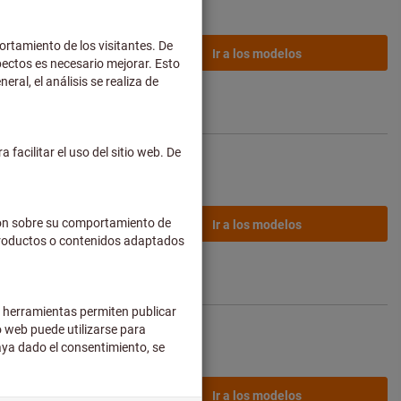
desde
8,23 €
Ir a los modelos
de envío no
incluidos
desde
22,15 €
Ir a los modelos
de envío no
incluidos
desde
12,02 €
Ir a los modelos