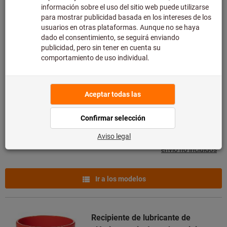
Imán cilíndrico plano con placa
protectora AlNiCo
Número de artículo: 085944
Disponible
3 variantes
desde
5,09 €
más IVA en la tarifa actual
Gastos de
envío no incluidos
Ir a los modelos
Recipiente de lubricante de