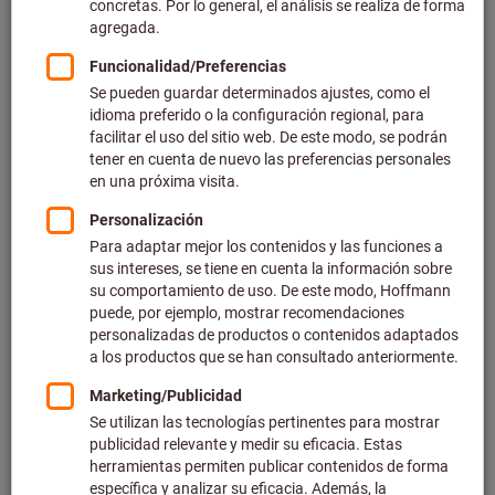
más IVA en la tarifa actual
Gastos de
envío no incluidos
Ir a los modelos
Imán cilíndrico con placa
protectora AlNiCo
Número de artículo: 085940
Disponible
3 variantes
desde
3,74 €
más IVA en la tarifa actual
Gastos de
envío no incluidos
Ir a los modelos