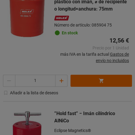
plástico con imán, ⌀ de recipiente
o longitud×anchura: 75mm
Número de artículo: 085904 75
En stock
12,56 €
Precio por 1 Unidad
más IVA en la tarifa actual
Gastos de
envío no incluidos
Cantidad
Añadir a la lista de deseos
”Hold fast” − Imán cilíndrico
AlNiCo
Eclipse Magnetics®