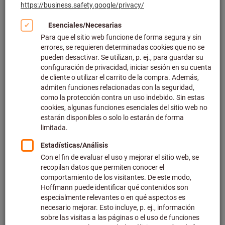
Número de artículo: 085905
Disponible
3 variantes
desde
11,64 €
más IVA en la tarifa actual
Gastos de
envío no incluidos
Ir a los modelos
Copa magnética de plástico
Número de artículo: 085906
Disponible
2 variantes
desde
11,06 €