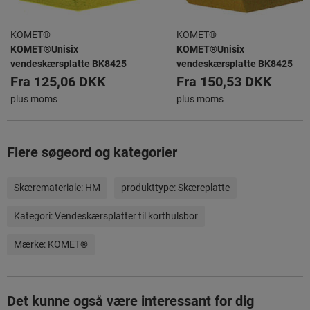
KOMET®
KOMET®
KOMET®Unisix
KOMET®Unisix
vendeskærsplatte BK8425
vendeskærsplatte BK8425
Fra
125,06 DKK
Fra
150,53 DKK
plus moms
plus moms
Flere søgeord og kategorier
Skæremateriale:
HM
produkttype:
Skæreplatte
Kategori:
Vendeskærsplatter til korthulsbor
Mærke:
KOMET®
Det kunne også være interessant for dig