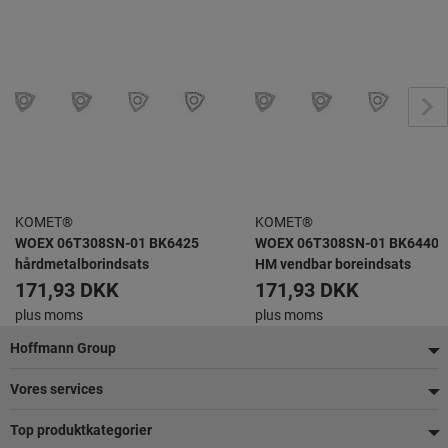
KOMET®
KOMET®
WOEX 06T308SN-01 BK6425
WOEX 06T308SN-01 BK6440
hårdmetalborindsats
HM vendbar boreindsats
171,93 DKK
171,93 DKK
plus moms
plus moms
Footer
Hoffmann Group
Vores services
Top produktkategorier