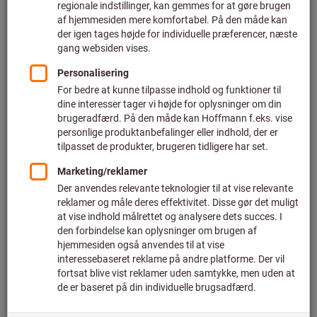
Pris pr. 1 styk
plus moms
plus fragt
Individuelle priser for erhvervskunder efter
login.
Antal
I varekurven
Anslået leveringstid: 4-6 uger
Bemærk venligst den forlængede leveringstid og den
begrænsede rådgivning:
Vi bestiller denne vare til dig direkte fra producenten, da
den ikke er en del af vores hovedsortiment og derfor ikke
er på lager hos os.
Info