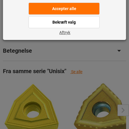
Tilføj til ønskeliste
Del artikel
Produktdetaljer
Betegnelse
Fra samme serie "Unisix"
Se alle