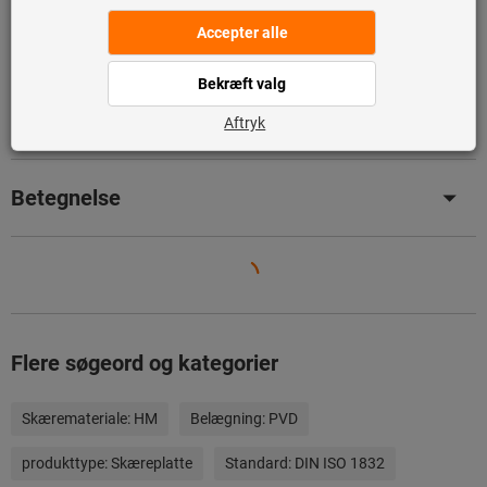
Tilføj til ønskeliste
Del artikel
Produktdetaljer
Betegnelse
Flere søgeord og kategorier
Skæremateriale:
HM
Belægning:
PVD
produkttype:
Skæreplatte
Standard:
DIN ISO 1832