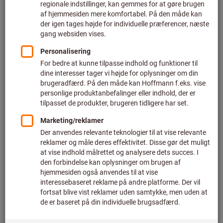
Pris pr. 1 styk
plus moms
plus fragt
Individuelle priser for erhvervskunder efter
login.
Antal
I varekurven
Anslået leveringstid: 2-3 uger
Bemærk venligst den forlængede leveringstid og den
begrænsede rådgivning:
Vi bestiller denne vare til dig direkte fra producenten, da
den ikke er en del af vores hovedsortiment og derfor ikke
er på lager hos os.
Info