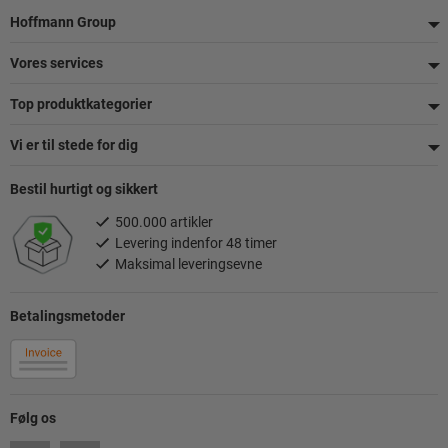
Footer
Hoffmann Group
Vores services
Top produktkategorier
Vi er til stede for dig
Bestil hurtigt og sikkert
500.000 artikler
Levering indenfor 48 timer
Maksimal leveringsevne
Betalingsmetoder
Følg os