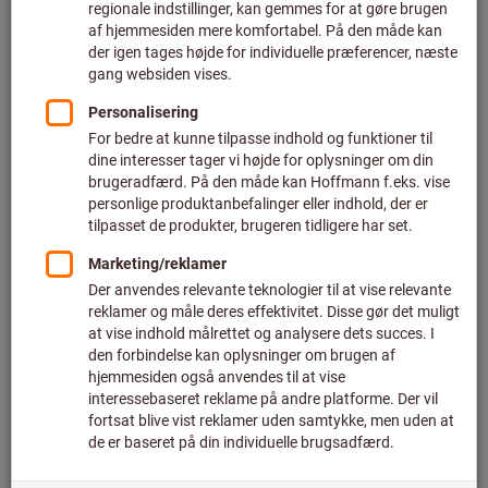
Pris pr. 1 styk
plus moms
plus fragt
Individuelle priser for erhvervskunder efter
login.
Antal
I varekurven
Anslået leveringstid: 2-3 uger
Bemærk venligst den forlængede leveringstid og den
begrænsede rådgivning:
Vi bestiller denne vare til dig direkte fra producenten, da
den ikke er en del af vores hovedsortiment og derfor ikke
er på lager hos os.
Info