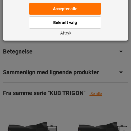
Tilføj til ønskeliste
Del artikel
Produktdetaljer
Betegnelse
Sammenlign med lignende produkter
Fra samme serie "KUB TRIGON"
Se alle