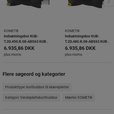
KOMET®
KOMET®
Indsætningsbor KUB-
Indsætningsbor KUB-
T.2D.450.R.08-ABS63 KUB
T.2D.480.R.08-ABS63 KUB
TRIGON -
TRIGON -
6.935,86 DKK
6.935,86 DKK
plus moms
plus moms
Flere søgeord og kategorier
Produkttype:
korthulsbor til skæreplatter
Kategori:
Vendeplattekorthulsbor
Mærke:
KOMET®